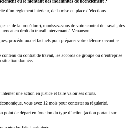
cenciement ou le montant des indemnités de licenciement ?
ité d’un règlement intérieur, de la mise en place d’élections
gles et de la procédure), munissez-vous de votre contrat de travail, des
avocat en droit du travail intervenant à Venanson .
ques, procéduraux et factuels pour préparer votre défense devant le
le contenu du contrat de travail, les accords de groupe ou d’entreprise
a situation donnée.
intenter une action en justice et faire valoir ses droits.
 économique, vous avez 12 mois pour contester sa régularité.
n point de départ en fonction du type d’action (action portant sur
nnaître les faits incriminés.