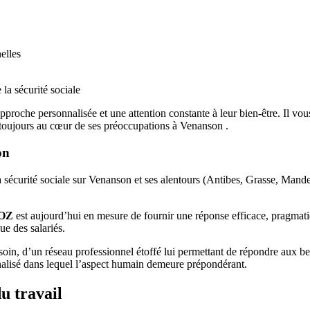
elles
 la sécurité sociale
pproche personnalisée et une attention constante à leur bien-être. Il vo
nt toujours au cœur de ses préoccupations à Venanson .
on
 la sécurité sociale sur Venanson et ses alentours (Antibes, Grasse, Man
POZ
est aujourd’hui en mesure de fournir une réponse efficace, pragmati
ue des salariés.
oin, d’un réseau professionnel étoffé lui permettant de répondre aux beso
nnalisé dans lequel l’aspect humain demeure prépondérant.
u travail