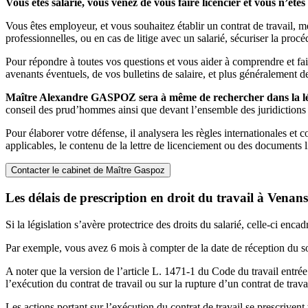
Vous êtes salarié, vous venez de vous faire licencier et vous n’êt
Vous êtes employeur, et vous souhaitez établir un contrat de travail, me
professionnelles, ou en cas de litige avec un salarié, sécuriser la proc
Pour répondre à toutes vos questions et vous aider à comprendre et faire
avenants éventuels, de vos bulletins de salaire, et plus généralement
Maître Alexandre GASPOZ sera à même de rechercher dans la légis
conseil des prud’hommes ainsi que devant l’ensemble des juridictions c
Pour élaborer votre défense, il analysera les règles internationales et 
applicables, le contenu de la lettre de licenciement ou des documents l
Contacter le cabinet de Maître Gaspoz
Les délais de prescription en droit du travail à Venan
Si la législation s’avère protectrice des droits du salarié, celle-ci enca
Par exemple, vous avez 6 mois à compter de la date de réception du s
A noter que la version de l’article L. 1471-1 du Code du travail entrée
l’exécution du contrat de travail ou sur la rupture d’un contrat de travai
Les actions portant sur l’exécution du contrat de travail se prescrivent