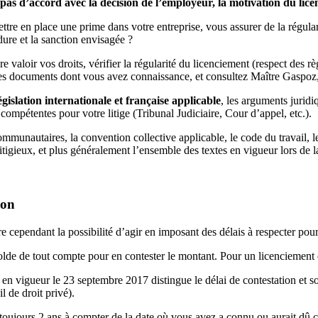
es pas d’accord avec la décision de l’employeur, la motivation du li
ttre en place une prime dans votre entreprise, vous assurer de la régular
édure et la sanction envisagée ?
 valoir vos droits, vérifier la régularité du licenciement (respect des rè
 des documents dont vous avez connaissance, et consultez Maître Gaspoz, 
lation internationale et française applicable
, les arguments juridi
ompétentes pour votre litige (Tribunal Judiciaire, Cour d’appel, etc.).
communautaires, la convention collective applicable, le code du travail, 
itigieux, et plus généralement l’ensemble des textes en vigueur lors de l
son
dre cependant la possibilité d’agir en imposant des délais à respecter pour 
olde de tout compte pour en contester le montant. Pour un licenciement
 en vigueur le 23 septembre 2017 distingue le délai de contestation et so
l de droit privé).
 toujours 2 ans à compter de la date où vous avez a connu ou aurait dû co