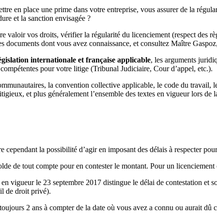
ttre en place une prime dans votre entreprise, vous assurer de la régular
édure et la sanction envisagée ?
 valoir vos droits, vérifier la régularité du licenciement (respect des rè
des documents dont vous avez connaissance, et consultez Maître Gaspoz, 
lation internationale et française applicable
, les arguments juridi
ompétentes pour votre litige (Tribunal Judiciaire, Cour d’appel, etc.).
communautaires, la convention collective applicable, le code du travail, 
itigieux, et plus généralement l’ensemble des textes en vigueur lors de l
dre cependant la possibilité d’agir en imposant des délais à respecter pour 
olde de tout compte pour en contester le montant. Pour un licenciement
 en vigueur le 23 septembre 2017 distingue le délai de contestation et so
l de droit privé).
 toujours 2 ans à compter de la date où vous avez a connu ou aurait dû co