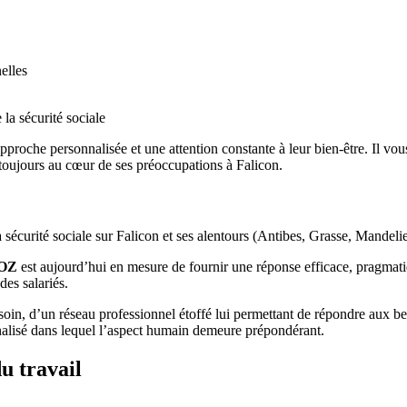
elles
 la sécurité sociale
pproche personnalisée et une attention constante à leur bien-être. Il vo
nt toujours au cœur de ses préoccupations à Falicon.
 la sécurité sociale sur Falicon et ses alentours (Antibes, Grasse, Mande
POZ
est aujourd’hui en mesure de fournir une réponse efficace, pragmati
des salariés.
oin, d’un réseau professionnel étoffé lui permettant de répondre aux beso
nnalisé dans lequel l’aspect humain demeure prépondérant.
u travail