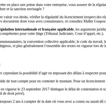
ttre en place une prime dans votre entreprise, vous assurer de la régular
édure et la sanction envisagée ?
 valoir vos droits, vérifier la régularité du licenciement (respect des rè
des documents dont vous avez connaissance, et consultez Maître Gaspoz, 
lation internationale et française applicable
, les arguments juridi
ompétentes pour votre litige (Tribunal Judiciaire, Cour d’appel, etc.).
communautaires, la convention collective applicable, le code du travail, 
itigieux, et plus généralement l’ensemble des textes en vigueur lors de l
n
dre cependant la possibilité d’agir en imposant des délais à respecter pour 
olde de tout compte pour en contester le montant. Pour un licenciement
 en vigueur le 23 septembre 2017 distingue le délai de contestation et so
l de droit privé).
 toujours 2 ans à compter de la date où vous avez a connu ou aurait dû co