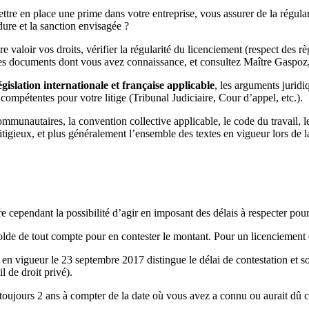
ttre en place une prime dans votre entreprise, vous assurer de la régular
édure et la sanction envisagée ?
 valoir vos droits, vérifier la régularité du licenciement (respect des rè
des documents dont vous avez connaissance, et consultez Maître Gaspoz, a
lation internationale et française applicable
, les arguments juridi
ompétentes pour votre litige (Tribunal Judiciaire, Cour d’appel, etc.).
communautaires, la convention collective applicable, le code du travail, 
itigieux, et plus généralement l’ensemble des textes en vigueur lors de l
dre cependant la possibilité d’agir en imposant des délais à respecter pour 
olde de tout compte pour en contester le montant. Pour un licenciement
 en vigueur le 23 septembre 2017 distingue le délai de contestation et so
l de droit privé).
 toujours 2 ans à compter de la date où vous avez a connu ou aurait dû co