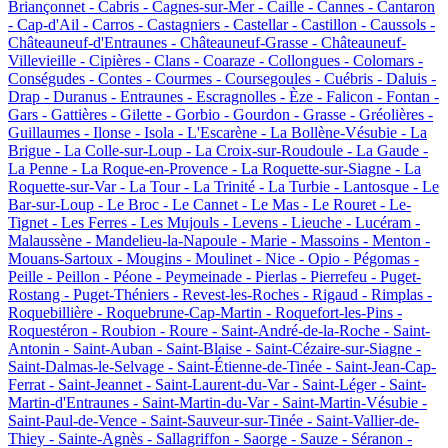
Briançonnet -
Cabris -
Cagnes-sur-Mer -
Caille -
Cannes -
Cantaron
-
Cap-d'Ail -
Carros -
Castagniers -
Castellar -
Castillon -
Caussols -
Châteauneuf-d'Entraunes -
Châteauneuf-Grasse -
Châteauneuf-
Villevieille -
Cipières -
Clans -
Coaraze -
Collongues -
Colomars -
Conségudes -
Contes -
Courmes -
Coursegoules -
Cuébris -
Daluis -
Drap -
Duranus -
Entraunes -
Escragnolles -
Èze -
Falicon -
Fontan -
Gars -
Gattières -
Gilette -
Gorbio -
Gourdon -
Grasse -
Gréolières -
Guillaumes -
Ilonse -
Isola -
L'Escarène -
La Bollène-Vésubie -
La
Brigue -
La Colle-sur-Loup -
La Croix-sur-Roudoule -
La Gaude -
La Penne -
La Roque-en-Provence -
La Roquette-sur-Siagne -
La
Roquette-sur-Var -
La Tour -
La Trinité -
La Turbie -
Lantosque -
Le
Bar-sur-Loup -
Le Broc -
Le Cannet -
Le Mas -
Le Rouret -
Le-
Tignet -
Les Ferres -
Les Mujouls -
Levens -
Lieuche -
Lucéram -
Malaussène -
Mandelieu-la-Napoule -
Marie -
Massoins -
Menton -
Mouans-Sartoux -
Mougins -
Moulinet -
Nice -
Opio -
Pégomas -
Peille -
Peillon -
Péone -
Peymeinade -
Pierlas -
Pierrefeu -
Puget-
Rostang -
Puget-Théniers -
Revest-les-Roches -
Rigaud -
Rimplas -
Roquebillière -
Roquebrune-Cap-Martin -
Roquefort-les-Pins -
Roquestéron -
Roubion -
Roure -
Saint-André-de-la-Roche -
Saint-
Antonin -
Saint-Auban -
Saint-Blaise -
Saint-Cézaire-sur-Siagne -
Saint-Dalmas-le-Selvage -
Saint-Étienne-de-Tinée -
Saint-Jean-Cap-
Ferrat -
Saint-Jeannet -
Saint-Laurent-du-Var -
Saint-Léger -
Saint-
Martin-d'Entraunes -
Saint-Martin-du-Var -
Saint-Martin-Vésubie -
Saint-Paul-de-Vence -
Saint-Sauveur-sur-Tinée -
Saint-Vallier-de-
Thiey -
Sainte-Agnès -
Sallagriffon -
Saorge -
Sauze -
Séranon -