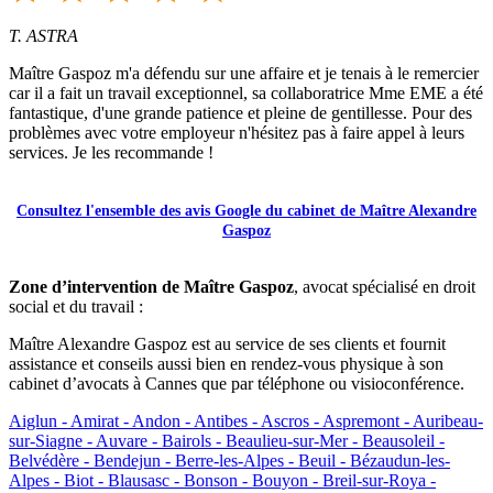
T. ASTRA
Maître Gaspoz m'a défendu sur une affaire et je tenais à le remercier
car il a fait un travail exceptionnel, sa collaboratrice Mme EME a été
fantastique, d'une grande patience et pleine de gentillesse. Pour des
problèmes avec votre employeur n'hésitez pas à faire appel à leurs
services. Je les recommande !
Consultez l'ensemble des avis Google du cabinet de Maître Alexandre
Gaspoz
Zone d’intervention de Maître Gaspoz
, avocat spécialisé en droit
social et du travail :
Maître Alexandre Gaspoz est au service de ses clients et fournit
assistance et conseils aussi bien en rendez-vous physique à son
cabinet d’avocats à Cannes que par téléphone ou visioconférence.
Aiglun -
Amirat -
Andon -
Antibes -
Ascros -
Aspremont -
Auribeau-
sur-Siagne -
Auvare -
Bairols -
Beaulieu-sur-Mer -
Beausoleil -
Belvédère -
Bendejun -
Berre-les-Alpes -
Beuil -
Bézaudun-les-
Alpes -
Biot -
Blausasc -
Bonson -
Bouyon -
Breil-sur-Roya -