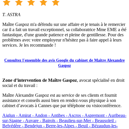
T. ASTRA
Maître Gaspoz m'a défendu sur une affaire et je tenais à le remercier
car il a fait un travail exceptionnel, sa collaboratrice Mme EME a été
fantastique, d'une grande patience et pleine de gentillesse. Pour des
problèmes avec votre employeur n'hésitez pas à faire appel à leurs
services. Je les recommande !
Consultez l'ensemble des avis Google du cabinet de Maître Alexandre
Gaspoz
Zone d’intervention de Maître Gaspoz
, avocat spécialisé en droit
social et du travail :
Maître Alexandre Gaspoz est au service de ses clients et fournit
assistance et conseils aussi bien en rendez-vous physique à son
cabinet d’avocats à Cannes que par téléphone ou visioconférence.
Aiglun -
Amirat -
Andon -
Antibes -
Ascros -
Aspremont -
Auribeau-
sur-Siagne -
Auvare -
Bairols -
Beaulieu-sur-Mer -
Beausoleil -
Belvédère -
Bendejun -
Berre-les-Alpes -
Beuil -
Bézaudun-les-