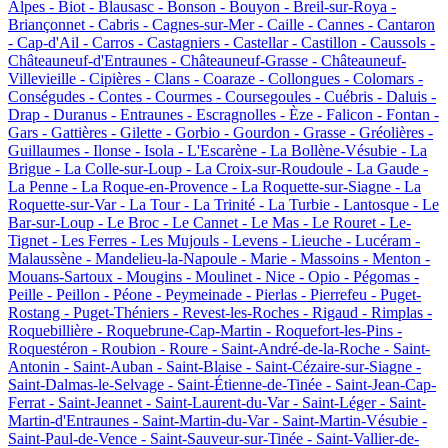
Alpes -
Biot -
Blausasc -
Bonson -
Bouyon -
Breil-sur-Roya -
Briançonnet -
Cabris -
Cagnes-sur-Mer -
Caille -
Cannes -
Cantaron
-
Cap-d'Ail -
Carros -
Castagniers -
Castellar -
Castillon -
Caussols -
Châteauneuf-d'Entraunes -
Châteauneuf-Grasse -
Châteauneuf-
Villevieille -
Cipières -
Clans -
Coaraze -
Collongues -
Colomars -
Conségudes -
Contes -
Courmes -
Coursegoules -
Cuébris -
Daluis -
Drap -
Duranus -
Entraunes -
Escragnolles -
Èze -
Falicon -
Fontan -
Gars -
Gattières -
Gilette -
Gorbio -
Gourdon -
Grasse -
Gréolières -
Guillaumes -
Ilonse -
Isola -
L'Escarène -
La Bollène-Vésubie -
La
Brigue -
La Colle-sur-Loup -
La Croix-sur-Roudoule -
La Gaude -
La Penne -
La Roque-en-Provence -
La Roquette-sur-Siagne -
La
Roquette-sur-Var -
La Tour -
La Trinité -
La Turbie -
Lantosque -
Le
Bar-sur-Loup -
Le Broc -
Le Cannet -
Le Mas -
Le Rouret -
Le-
Tignet -
Les Ferres -
Les Mujouls -
Levens -
Lieuche -
Lucéram -
Malaussène -
Mandelieu-la-Napoule -
Marie -
Massoins -
Menton -
Mouans-Sartoux -
Mougins -
Moulinet -
Nice -
Opio -
Pégomas -
Peille -
Peillon -
Péone -
Peymeinade -
Pierlas -
Pierrefeu -
Puget-
Rostang -
Puget-Théniers -
Revest-les-Roches -
Rigaud -
Rimplas -
Roquebillière -
Roquebrune-Cap-Martin -
Roquefort-les-Pins -
Roquestéron -
Roubion -
Roure -
Saint-André-de-la-Roche -
Saint-
Antonin -
Saint-Auban -
Saint-Blaise -
Saint-Cézaire-sur-Siagne -
Saint-Dalmas-le-Selvage -
Saint-Étienne-de-Tinée -
Saint-Jean-Cap-
Ferrat -
Saint-Jeannet -
Saint-Laurent-du-Var -
Saint-Léger -
Saint-
Martin-d'Entraunes -
Saint-Martin-du-Var -
Saint-Martin-Vésubie -
Saint-Paul-de-Vence -
Saint-Sauveur-sur-Tinée -
Saint-Vallier-de-