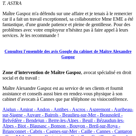
T. ASTRA
Maître Gaspoz m'a défendu sur une affaire et je tenais à le remercier
car il a fait un travail exceptionnel, sa collaboratrice Mme EME a été
fantastique, d'une grande patience et pleine de gentillesse. Pour des
problèmes avec votre employeur n'hésitez pas à faire appel à leurs
services. Je les recommande !
Consultez l'ensemble des avis Google du cabinet de Maître Alexandre
Gaspoz
Zone d’intervention de Maître Gaspoz
, avocat spécialisé en droit
social et du travail :
Maître Alexandre Gaspoz est au service de ses clients et fournit
assistance et conseils aussi bien en rendez-vous physique à son
cabinet d’avocats à Cannes que par téléphone ou visioconférence.
Aiglun -
Amirat -
Andon -
Antibes -
Ascros -
Aspremont -
Auribeau-
sur-Siagne -
Auvare -
Bairols -
Beaulieu-sur-Mer -
Beausoleil -
Belvédère -
Bendejun -
Berre-les-Alpes -
Beuil -
Bézaudun-les-
Alpes -
Biot -
Blausasc -
Bonson -
Bouyon -
Breil-sur-Roya -
Briançonnet -
Cabris -
Cagnes-sur-Mer -
Caille -
Cannes -
Cantaron