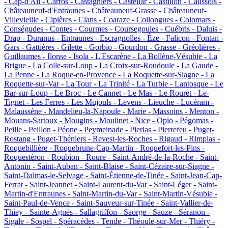
-
Cap-d'Ail -
Carros -
Castagniers -
Castellar -
Castillon -
Caussols -
Châteauneuf-d'Entraunes -
Châteauneuf-Grasse -
Châteauneuf-
Villevieille -
Cipières -
Clans -
Coaraze -
Collongues -
Colomars -
Conségudes -
Contes -
Courmes -
Coursegoules -
Cuébris -
Daluis -
Drap -
Duranus -
Entraunes -
Escragnolles -
Èze -
Falicon -
Fontan -
Gars -
Gattières -
Gilette -
Gorbio -
Gourdon -
Grasse -
Gréolières -
Guillaumes -
Ilonse -
Isola -
L'Escarène -
La Bollène-Vésubie -
La
Brigue -
La Colle-sur-Loup -
La Croix-sur-Roudoule -
La Gaude -
La Penne -
La Roque-en-Provence -
La Roquette-sur-Siagne -
La
Roquette-sur-Var -
La Tour -
La Trinité -
La Turbie -
Lantosque -
Le
Bar-sur-Loup -
Le Broc -
Le Cannet -
Le Mas -
Le Rouret -
Le-
Tignet -
Les Ferres -
Les Mujouls -
Levens -
Lieuche -
Lucéram -
Malaussène -
Mandelieu-la-Napoule -
Marie -
Massoins -
Menton -
Mouans-Sartoux -
Mougins -
Moulinet -
Nice -
Opio -
Pégomas -
Peille -
Peillon -
Péone -
Peymeinade -
Pierlas -
Pierrefeu -
Puget-
Rostang -
Puget-Théniers -
Revest-les-Roches -
Rigaud -
Rimplas -
Roquebillière -
Roquebrune-Cap-Martin -
Roquefort-les-Pins -
Roquestéron -
Roubion -
Roure -
Saint-André-de-la-Roche -
Saint-
Antonin -
Saint-Auban -
Saint-Blaise -
Saint-Cézaire-sur-Siagne -
Saint-Dalmas-le-Selvage -
Saint-Étienne-de-Tinée -
Saint-Jean-Cap-
Ferrat -
Saint-Jeannet -
Saint-Laurent-du-Var -
Saint-Léger -
Saint-
Martin-d'Entraunes -
Saint-Martin-du-Var -
Saint-Martin-Vésubie -
Saint-Paul-de-Vence -
Saint-Sauveur-sur-Tinée -
Saint-Vallier-de-
Thiey -
Sainte-Agnès -
Sallagriffon -
Saorge -
Sauze -
Séranon -
Sigale -
Sospel -
Spéracèdes -
Tende -
Théoule-sur-Mer -
Thiéry -