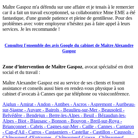
Maître Gaspoz m'a défendu sur une affaire et je tenais à le remercier
car il a fait un travail exceptionnel, sa collaboratrice Mme EME a été
fantastique, d'une grande patience et pleine de gentillesse. Pour des
problèmes avec votre employeur n'hésitez pas à faire appel à leurs
services. Je les recommande !
Consultez l'ensemble des avis Google du cabinet de Maître Alexandre
Gaspoz
Zone d’intervention de Maître Gaspoz
, avocat spécialisé en droit
social et du travail :
Maître Alexandre Gaspoz est au service de ses clients et fournit
assistance et conseils aussi bien en rendez-vous physique à son
cabinet d’avocats à Cannes que par téléphone ou visioconférence.
Aiglun -
Amirat -
Andon -
Antibes -
Ascros -
Aspremont -
Auribeau-
sur-Siagne -
Auvare -
Bairols -
Beaulieu-sur-Mer -
Beausoleil -
Belvédère -
Bendejun -
Berre-les-Alpes -
Beuil -
Bézaudun-les-
Alpes -
Biot -
Blausasc -
Bonson -
Bouyon -
Breil-sur-Roya -
Briançonnet -
Cabris -
Cagnes-sur-Mer -
Caille -
Cannes -
Cantaron
-
Cap-d'Ail -
Carros -
Castagniers -
Castellar -
Castillon -
Caussols -
Châteauneuf-d'Entraunes -
Châteauneuf-Grasse -
Châteauneuf-