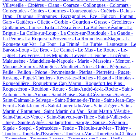
Villevieille -
Cipières -
Clans -
Coaraze -
Collongues -
Colomars -
Conségudes -
Contes -
Courmes -
Coursegoules -
Cuébris -
Daluis -
Drap -
Duranus -
Entraunes -
Escragnolles -
Èze -
Falicon -
Fontan -
Gars -
Gattières -
Gilette -
Gorbio -
Gourdon -
Grasse -
Gréolières -
Guillaumes -
Ilonse -
Isola -
L'Escarène -
La Bollène-Vésubie -
La
Brigue -
La Colle-sur-Loup -
La Croix-sur-Roudoule -
La Gaude -
La Penne -
La Roque-en-Provence -
La Roquette-sur-Siagne -
La
Roquette-sur-Var -
La Tour -
La Trinité -
La Turbie -
Lantosque -
Le
Bar-sur-Loup -
Le Broc -
Le Cannet -
Le Mas -
Le Rouret -
Le-
Tignet -
Les Ferres -
Les Mujouls -
Levens -
Lieuche -
Lucéram -
Malaussène -
Mandelieu-la-Napoule -
Marie -
Massoins -
Menton -
Mouans-Sartoux -
Mougins -
Moulinet -
Nice -
Opio -
Pégomas -
Peille -
Peillon -
Péone -
Peymeinade -
Pierlas -
Pierrefeu -
Puget-
Rostang -
Puget-Théniers -
Revest-les-Roches -
Rigaud -
Rimplas -
Roquebillière -
Roquebrune-Cap-Martin -
Roquefort-les-Pins -
Roquestéron -
Roubion -
Roure -
Saint-André-de-la-Roche -
Saint-
Antonin -
Saint-Auban -
Saint-Blaise -
Saint-Cézaire-sur-Siagne -
Saint-Dalmas-le-Selvage -
Saint-Étienne-de-Tinée -
Saint-Jean-Cap-
Ferrat -
Saint-Jeannet -
Saint-Laurent-du-Var -
Saint-Léger -
Saint-
Martin-d'Entraunes -
Saint-Martin-du-Var -
Saint-Martin-Vésubie -
Saint-Paul-de-Vence -
Saint-Sauveur-sur-Tinée -
Saint-Vallier-de-
Thiey -
Sainte-Agnès -
Sallagriffon -
Saorge -
Sauze -
Séranon -
Sigale -
Sospel -
Spéracèdes -
Tende -
Théoule-sur-Mer -
Thiéry -
Toudon -
Touët-de-l'Escarène -
Touët-sur-Var -
Tourette-du-Château