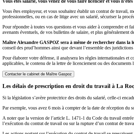
Vous êtes salarié, vous venez de vous faire licencier et vous n’êt
Vous êtes employeur, et vous souhaitez établir un contrat de travail, me
professionnelles, ou en cas de litige avec un salarié, sécuriser la proc
Pour répondre à toutes vos questions et vous aider à comprendre et faire
avenants éventuels, de vos bulletins de salaire, et plus généralement
Maître Alexandre GASPOZ sera à même de rechercher dans la légis
conseil des prud’hommes ainsi que devant l’ensemble des juridictions c
Pour élaborer votre défense, il analysera les règles internationales et 
applicables, le contenu de la lettre de licenciement ou des documents l
Contacter le cabinet de Maître Gaspoz
Les délais de prescription en droit du travail à La Ro
Si la législation s’avère protectrice des droits du salarié, celle-ci enca
Par exemple, vous avez 6 mois à compter de la date de réception du s
A noter que la version de l’article L. 1471-1 du Code du travail entrée
l’exécution du contrat de travail ou sur la rupture d’un contrat de travai
Les actions portant sur l’exécution du contrat de travail se prescrivent