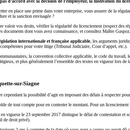
es pas d’accord avec la décision de l’employeur, la motivation du li
ttre en place une prime dans votre entreprise, vous assurer de la régular
édure et la sanction envisagée ?
 valoir vos droits, vérifier la régularité du licenciement (respect des rè
 des documents dont vous avez connaissance, et consultez Maître Gaspoz,
lation internationale et française applicable
, les arguments juridi
ompétentes pour votre litige (Tribunal Judiciaire, Cour d’appel, etc.).
communautaires, la convention collective applicable, le code du travail, 
itigieux, et plus généralement l’ensemble des textes en vigueur lors de l
quette-sur-Siagne
dre cependant la possibilité d’agir en imposant des délais à respecter pour 
olde de tout compte pour en contester le montant. Pour un licenciement
 en vigueur le 23 septembre 2017 distingue le délai de contestation et so
l de droit privé).
 toujours 2 ans à compter de la date où vous avez a connu ou aurait dû co