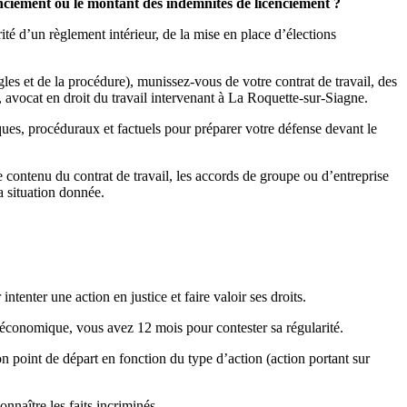
cenciement ou le montant des indemnités de licenciement ?
ité d’un règlement intérieur, de la mise en place d’élections
gles et de la procédure), munissez-vous de votre contrat de travail, des
 avocat en droit du travail intervenant à La Roquette-sur-Siagne.
ques, procéduraux et factuels pour préparer votre défense devant le
le contenu du contrat de travail, les accords de groupe ou d’entreprise
a situation donnée.
intenter une action en justice et faire valoir ses droits.
 économique, vous avez 12 mois pour contester sa régularité.
n point de départ en fonction du type d’action (action portant sur
nnaître les faits incriminés.