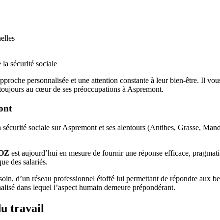
elles
 la sécurité sociale
pproche personnalisée et une attention constante à leur bien-être. Il vo
ent toujours au cœur de ses préoccupations à Aspremont.
ont
 la sécurité sociale sur Aspremont et ses alentours (Antibes, Grasse, Ma
POZ
est aujourd’hui en mesure de fournir une réponse efficace, pragmati
que des salariés.
oin, d’un réseau professionnel étoffé lui permettant de répondre aux beso
nnalisé dans lequel l’aspect humain demeure prépondérant.
u travail