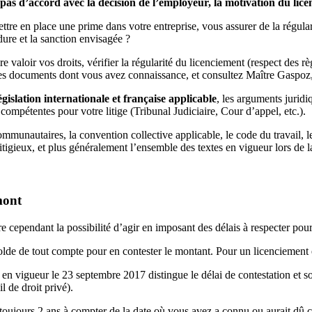
es pas d’accord avec la décision de l’employeur, la motivation du li
ttre en place une prime dans votre entreprise, vous assurer de la régular
édure et la sanction envisagée ?
 valoir vos droits, vérifier la régularité du licenciement (respect des rè
 des documents dont vous avez connaissance, et consultez Maître Gaspoz,
lation internationale et française applicable
, les arguments juridi
ompétentes pour votre litige (Tribunal Judiciaire, Cour d’appel, etc.).
communautaires, la convention collective applicable, le code du travail, 
itigieux, et plus généralement l’ensemble des textes en vigueur lors de l
mont
dre cependant la possibilité d’agir en imposant des délais à respecter pour 
olde de tout compte pour en contester le montant. Pour un licenciement
 en vigueur le 23 septembre 2017 distingue le délai de contestation et so
l de droit privé).
 toujours 2 ans à compter de la date où vous avez a connu ou aurait dû co