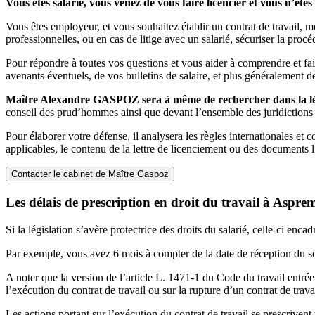
Vous êtes salarié, vous venez de vous faire licencier et vous n’êt
Vous êtes employeur, et vous souhaitez établir un contrat de travail, me
professionnelles, ou en cas de litige avec un salarié, sécuriser la proc
Pour répondre à toutes vos questions et vous aider à comprendre et faire
avenants éventuels, de vos bulletins de salaire, et plus généralement
Maître Alexandre GASPOZ sera à même de rechercher dans la légis
conseil des prud’hommes ainsi que devant l’ensemble des juridictions c
Pour élaborer votre défense, il analysera les règles internationales et 
applicables, le contenu de la lettre de licenciement ou des documents l
Contacter le cabinet de Maître Gaspoz
Les délais de prescription en droit du travail à Aspre
Si la législation s’avère protectrice des droits du salarié, celle-ci enca
Par exemple, vous avez 6 mois à compter de la date de réception du s
A noter que la version de l’article L. 1471-1 du Code du travail entrée
l’exécution du contrat de travail ou sur la rupture d’un contrat de travai
Les actions portant sur l’exécution du contrat de travail se prescrivent