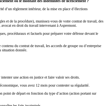
cenciement ou le montant des indemnités de licenciement ?
ité d’un règlement intérieur, de la mise en place d’élections
gles et de la procédure), munissez-vous de votre contrat de travail, des
 avocat en droit du travail intervenant à Aspremont.
ques, procéduraux et factuels pour préparer votre défense devant le
le contenu du contrat de travail, les accords de groupe ou d’entreprise
a situation donnée.
intenter une action en justice et faire valoir ses droits.
 économique, vous avez 12 mois pour contester sa régularité.
n point de départ en fonction du type d’action (action portant sur
nnaître les faits incriminés.