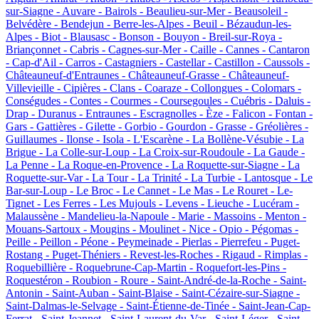
sur-Siagne -
Auvare -
Bairols -
Beaulieu-sur-Mer -
Beausoleil -
Belvédère -
Bendejun -
Berre-les-Alpes -
Beuil -
Bézaudun-les-
Alpes -
Biot -
Blausasc -
Bonson -
Bouyon -
Breil-sur-Roya -
Briançonnet -
Cabris -
Cagnes-sur-Mer -
Caille -
Cannes -
Cantaron
-
Cap-d'Ail -
Carros -
Castagniers -
Castellar -
Castillon -
Caussols -
Châteauneuf-d'Entraunes -
Châteauneuf-Grasse -
Châteauneuf-
Villevieille -
Cipières -
Clans -
Coaraze -
Collongues -
Colomars -
Conségudes -
Contes -
Courmes -
Coursegoules -
Cuébris -
Daluis -
Drap -
Duranus -
Entraunes -
Escragnolles -
Èze -
Falicon -
Fontan -
Gars -
Gattières -
Gilette -
Gorbio -
Gourdon -
Grasse -
Gréolières -
Guillaumes -
Ilonse -
Isola -
L'Escarène -
La Bollène-Vésubie -
La
Brigue -
La Colle-sur-Loup -
La Croix-sur-Roudoule -
La Gaude -
La Penne -
La Roque-en-Provence -
La Roquette-sur-Siagne -
La
Roquette-sur-Var -
La Tour -
La Trinité -
La Turbie -
Lantosque -
Le
Bar-sur-Loup -
Le Broc -
Le Cannet -
Le Mas -
Le Rouret -
Le-
Tignet -
Les Ferres -
Les Mujouls -
Levens -
Lieuche -
Lucéram -
Malaussène -
Mandelieu-la-Napoule -
Marie -
Massoins -
Menton -
Mouans-Sartoux -
Mougins -
Moulinet -
Nice -
Opio -
Pégomas -
Peille -
Peillon -
Péone -
Peymeinade -
Pierlas -
Pierrefeu -
Puget-
Rostang -
Puget-Théniers -
Revest-les-Roches -
Rigaud -
Rimplas -
Roquebillière -
Roquebrune-Cap-Martin -
Roquefort-les-Pins -
Roquestéron -
Roubion -
Roure -
Saint-André-de-la-Roche -
Saint-
Antonin -
Saint-Auban -
Saint-Blaise -
Saint-Cézaire-sur-Siagne -
Saint-Dalmas-le-Selvage -
Saint-Étienne-de-Tinée -
Saint-Jean-Cap-
Ferrat -
Saint-Jeannet -
Saint-Laurent-du-Var -
Saint-Léger -
Saint-