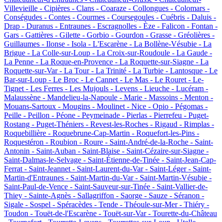
Villevieille -
Cipières -
Clans -
Coaraze -
Collongues -
Colomars -
Conségudes -
Contes -
Courmes -
Coursegoules -
Cuébris -
Daluis -
Drap -
Duranus -
Entraunes -
Escragnolles -
Èze -
Falicon -
Fontan -
Gars -
Gattières -
Gilette -
Gorbio -
Gourdon -
Grasse -
Gréolières -
Guillaumes -
Ilonse -
Isola -
L'Escarène -
La Bollène-Vésubie -
La
Brigue -
La Colle-sur-Loup -
La Croix-sur-Roudoule -
La Gaude -
La Penne -
La Roque-en-Provence -
La Roquette-sur-Siagne -
La
Roquette-sur-Var -
La Tour -
La Trinité -
La Turbie -
Lantosque -
Le
Bar-sur-Loup -
Le Broc -
Le Cannet -
Le Mas -
Le Rouret -
Le-
Tignet -
Les Ferres -
Les Mujouls -
Levens -
Lieuche -
Lucéram -
Malaussène -
Mandelieu-la-Napoule -
Marie -
Massoins -
Menton -
Mouans-Sartoux -
Mougins -
Moulinet -
Nice -
Opio -
Pégomas -
Peille -
Peillon -
Péone -
Peymeinade -
Pierlas -
Pierrefeu -
Puget-
Rostang -
Puget-Théniers -
Revest-les-Roches -
Rigaud -
Rimplas -
Roquebillière -
Roquebrune-Cap-Martin -
Roquefort-les-Pins -
Roquestéron -
Roubion -
Roure -
Saint-André-de-la-Roche -
Saint-
Antonin -
Saint-Auban -
Saint-Blaise -
Saint-Cézaire-sur-Siagne -
Saint-Dalmas-le-Selvage -
Saint-Étienne-de-Tinée -
Saint-Jean-Cap-
Ferrat -
Saint-Jeannet -
Saint-Laurent-du-Var -
Saint-Léger -
Saint-
Martin-d'Entraunes -
Saint-Martin-du-Var -
Saint-Martin-Vésubie -
Saint-Paul-de-Vence -
Saint-Sauveur-sur-Tinée -
Saint-Vallier-de-
Thiey -
Sainte-Agnès -
Sallagriffon -
Saorge -
Sauze -
Séranon -
Sigale -
Sospel -
Spéracèdes -
Tende -
Théoule-sur-Mer -
Thiéry -
Toudon -
Touët-de-l'Escarène -
Touët-sur-Var -
Tourette-du-Château