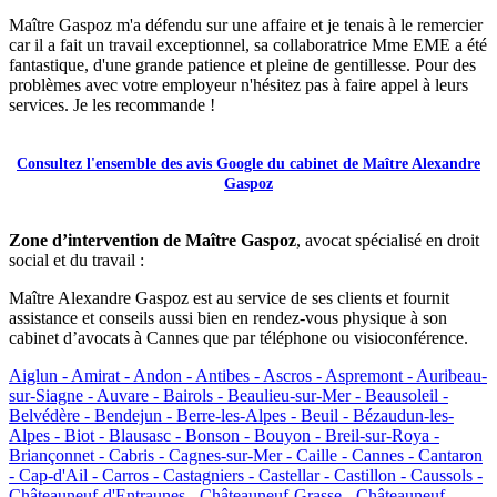
Maître Gaspoz m'a défendu sur une affaire et je tenais à le remercier
car il a fait un travail exceptionnel, sa collaboratrice Mme EME a été
fantastique, d'une grande patience et pleine de gentillesse. Pour des
problèmes avec votre employeur n'hésitez pas à faire appel à leurs
services. Je les recommande !
Consultez l'ensemble des avis Google du cabinet de Maître Alexandre
Gaspoz
Zone d’intervention de Maître Gaspoz
, avocat spécialisé en droit
social et du travail :
Maître Alexandre Gaspoz est au service de ses clients et fournit
assistance et conseils aussi bien en rendez-vous physique à son
cabinet d’avocats à Cannes que par téléphone ou visioconférence.
Aiglun -
Amirat -
Andon -
Antibes -
Ascros -
Aspremont -
Auribeau-
sur-Siagne -
Auvare -
Bairols -
Beaulieu-sur-Mer -
Beausoleil -
Belvédère -
Bendejun -
Berre-les-Alpes -
Beuil -
Bézaudun-les-
Alpes -
Biot -
Blausasc -
Bonson -
Bouyon -
Breil-sur-Roya -
Briançonnet -
Cabris -
Cagnes-sur-Mer -
Caille -
Cannes -
Cantaron
-
Cap-d'Ail -
Carros -
Castagniers -
Castellar -
Castillon -
Caussols -
Châteauneuf-d'Entraunes -
Châteauneuf-Grasse -
Châteauneuf-