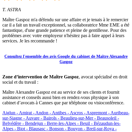
T. ASTRA
Maître Gaspoz m'a défendu sur une affaire et je tenais à le remercier
car il a fait un travail exceptionnel, sa collaboratrice Mme EME a été
fantastique, d'une grande patience et pleine de gentillesse. Pour des
problèmes avec votre employeur n'hésitez pas à faire appel à leurs
services. Je les recommande !
Consultez l'ensemble des avis Google du cabinet de Maître Alexandre
Gaspoz
Zone d’intervention de Maître Gaspoz
, avocat spécialisé en droit
social et du travail :
Maître Alexandre Gaspoz est au service de ses clients et fournit
assistance et conseils aussi bien en rendez-vous physique à son
cabinet d’avocats à Cannes que par téléphone ou visioconférence.
Aiglun -
Amirat -
Andon -
Antibes -
Ascros -
Aspremont -
Auribeau-
sur-Siagne -
Auvare -
Bairols -
Beaulieu-sur-Mer -
Beausoleil -
Belvédère -
Bendejun -
Berre-les-Alpes -
Beuil -
Bézaudun-les-
Alpes -
Biot -
Blausasc -
Bonson -
Bouyon -
Breil-sur-Roya -