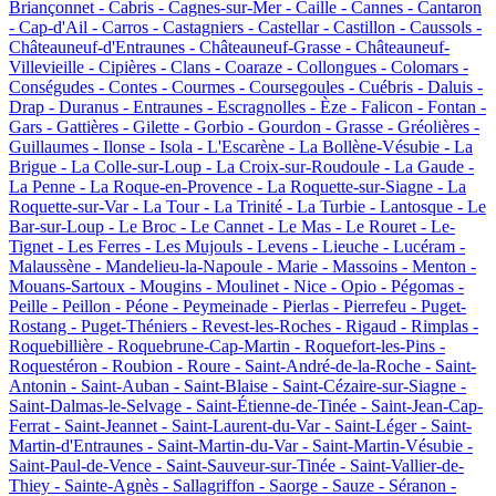
Briançonnet -
Cabris -
Cagnes-sur-Mer -
Caille -
Cannes -
Cantaron
-
Cap-d'Ail -
Carros -
Castagniers -
Castellar -
Castillon -
Caussols -
Châteauneuf-d'Entraunes -
Châteauneuf-Grasse -
Châteauneuf-
Villevieille -
Cipières -
Clans -
Coaraze -
Collongues -
Colomars -
Conségudes -
Contes -
Courmes -
Coursegoules -
Cuébris -
Daluis -
Drap -
Duranus -
Entraunes -
Escragnolles -
Èze -
Falicon -
Fontan -
Gars -
Gattières -
Gilette -
Gorbio -
Gourdon -
Grasse -
Gréolières -
Guillaumes -
Ilonse -
Isola -
L'Escarène -
La Bollène-Vésubie -
La
Brigue -
La Colle-sur-Loup -
La Croix-sur-Roudoule -
La Gaude -
La Penne -
La Roque-en-Provence -
La Roquette-sur-Siagne -
La
Roquette-sur-Var -
La Tour -
La Trinité -
La Turbie -
Lantosque -
Le
Bar-sur-Loup -
Le Broc -
Le Cannet -
Le Mas -
Le Rouret -
Le-
Tignet -
Les Ferres -
Les Mujouls -
Levens -
Lieuche -
Lucéram -
Malaussène -
Mandelieu-la-Napoule -
Marie -
Massoins -
Menton -
Mouans-Sartoux -
Mougins -
Moulinet -
Nice -
Opio -
Pégomas -
Peille -
Peillon -
Péone -
Peymeinade -
Pierlas -
Pierrefeu -
Puget-
Rostang -
Puget-Théniers -
Revest-les-Roches -
Rigaud -
Rimplas -
Roquebillière -
Roquebrune-Cap-Martin -
Roquefort-les-Pins -
Roquestéron -
Roubion -
Roure -
Saint-André-de-la-Roche -
Saint-
Antonin -
Saint-Auban -
Saint-Blaise -
Saint-Cézaire-sur-Siagne -
Saint-Dalmas-le-Selvage -
Saint-Étienne-de-Tinée -
Saint-Jean-Cap-
Ferrat -
Saint-Jeannet -
Saint-Laurent-du-Var -
Saint-Léger -
Saint-
Martin-d'Entraunes -
Saint-Martin-du-Var -
Saint-Martin-Vésubie -
Saint-Paul-de-Vence -
Saint-Sauveur-sur-Tinée -
Saint-Vallier-de-
Thiey -
Sainte-Agnès -
Sallagriffon -
Saorge -
Sauze -
Séranon -