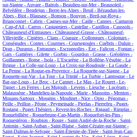
sur-Siagne -
Auvare -
Bairols -
Beaulieu-sur-Mer -
Beausoleil -
Belvédère -
Bendejun -
Berre-les-Alpes -
Beuil -
Bézaudun-les-
Alpes -
Biot -
Blausasc -
Bonson -
Bouyon -
Breil-sur-Roya -
Briançonnet -
Cabris -
Cagnes-sur-Mer -
Caille -
Cannes -
Cantaron
-
Cap-d'Ail -
Carros -
Castagniers -
Castellar -
Castillon -
Caussols -
Châteauneuf-d'Entraunes -
Châteauneuf-Grasse -
Châteauneuf-
Villevieille -
Cipières -
Clans -
Coaraze -
Collongues -
Colomars -
Conségudes -
Contes -
Courmes -
Coursegoules -
Cuébris -
Daluis -
Drap -
Duranus -
Entraunes -
Escragnolles -
Èze -
Falicon -
Fontan -
Gars -
Gattières -
Gilette -
Gorbio -
Gourdon -
Grasse -
Gréolières -
Guillaumes -
Ilonse -
Isola -
L'Escarène -
La Bollène-Vésubie -
La
Brigue -
La Colle-sur-Loup -
La Croix-sur-Roudoule -
La Gaude -
La Penne -
La Roque-en-Provence -
La Roquette-sur-Siagne -
La
Roquette-sur-Var -
La Tour -
La Trinité -
La Turbie -
Lantosque -
Le
Bar-sur-Loup -
Le Broc -
Le Cannet -
Le Mas -
Le Rouret -
Le-
Tignet -
Les Ferres -
Les Mujouls -
Levens -
Lieuche -
Lucéram -
Malaussène -
Mandelieu-la-Napoule -
Marie -
Massoins -
Menton -
Mouans-Sartoux -
Mougins -
Moulinet -
Nice -
Opio -
Pégomas -
Peille -
Peillon -
Péone -
Peymeinade -
Pierlas -
Pierrefeu -
Puget-
Rostang -
Puget-Théniers -
Revest-les-Roches -
Rigaud -
Rimplas -
Roquebillière -
Roquebrune-Cap-Martin -
Roquefort-les-Pins -
Roquestéron -
Roubion -
Roure -
Saint-André-de-la-Roche -
Saint-
Antonin -
Saint-Auban -
Saint-Blaise -
Saint-Cézaire-sur-Siagne -
Saint-Dalmas-le-Selvage -
Saint-Étienne-de-Tinée -
Saint-Jean-Cap-
Ferrat -
Saint-Jeannet -
Saint-Laurent-du-Var -
Saint-Léger -
Saint-