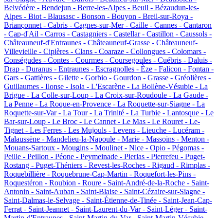
Belvédère -
Bendejun -
Berre-les-Alpes -
Beuil -
Bézaudun-les-
Alpes -
Biot -
Blausasc -
Bonson -
Bouyon -
Breil-sur-Roya -
Briançonnet -
Cabris -
Cagnes-sur-Mer -
Caille -
Cannes -
Cantaron
-
Cap-d'Ail -
Carros -
Castagniers -
Castellar -
Castillon -
Caussols -
Châteauneuf-d'Entraunes -
Châteauneuf-Grasse -
Châteauneuf-
Villevieille -
Cipières -
Clans -
Coaraze -
Collongues -
Colomars -
Conségudes -
Contes -
Courmes -
Coursegoules -
Cuébris -
Daluis -
Drap -
Duranus -
Entraunes -
Escragnolles -
Èze -
Falicon -
Fontan -
Gars -
Gattières -
Gilette -
Gorbio -
Gourdon -
Grasse -
Gréolières -
Guillaumes -
Ilonse -
Isola -
L'Escarène -
La Bollène-Vésubie -
La
Brigue -
La Colle-sur-Loup -
La Croix-sur-Roudoule -
La Gaude -
La Penne -
La Roque-en-Provence -
La Roquette-sur-Siagne -
La
Roquette-sur-Var -
La Tour -
La Trinité -
La Turbie -
Lantosque -
Le
Bar-sur-Loup -
Le Broc -
Le Cannet -
Le Mas -
Le Rouret -
Le-
Tignet -
Les Ferres -
Les Mujouls -
Levens -
Lieuche -
Lucéram -
Malaussène -
Mandelieu-la-Napoule -
Marie -
Massoins -
Menton -
Mouans-Sartoux -
Mougins -
Moulinet -
Nice -
Opio -
Pégomas -
Peille -
Peillon -
Péone -
Peymeinade -
Pierlas -
Pierrefeu -
Puget-
Rostang -
Puget-Théniers -
Revest-les-Roches -
Rigaud -
Rimplas -
Roquebillière -
Roquebrune-Cap-Martin -
Roquefort-les-Pins -
Roquestéron -
Roubion -
Roure -
Saint-André-de-la-Roche -
Saint-
Antonin -
Saint-Auban -
Saint-Blaise -
Saint-Cézaire-sur-Siagne -
Saint-Dalmas-le-Selvage -
Saint-Étienne-de-Tinée -
Saint-Jean-Cap-
Ferrat -
Saint-Jeannet -
Saint-Laurent-du-Var -
Saint-Léger -
Saint-
Martin-d'Entraunes -
Saint-Martin-du-Var -
Saint-Martin-Vésubie -