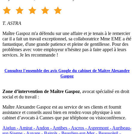
T. ASTRA
Maître Gaspoz m'a défendu sur une affaire et je tenais à le remercier
car il a fait un travail exceptionnel, sa collaboratrice Mme EME a été
fantastique, d'une grande patience et pleine de gentillesse. Pour des
problèmes avec votre employeur n'hésitez pas à faire appel à leurs
services. Je les recommande !
Consultez l'ensemble des avis Google du cabinet de Maître Alexandre
Gaspoz
Zone d’intervention de Maître Gaspoz
, avocat spécialisé en droit
social et du travail :
Maître Alexandre Gaspoz est au service de ses clients et fournit
assistance et conseils aussi bien en rendez-vous physique à son
cabinet d’avocats à Cannes que par téléphone ou visioconférence.
Aiglun -
Amirat -
Andon -
Antibes -
Ascros -
Aspremont -
Auribeau-
sur-Siagne -
Auvare -
Bairols -
Beaulieu-sur-Mer -
Beausoleil -