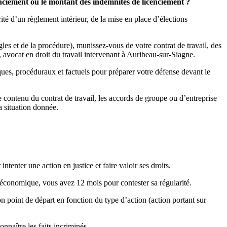
cenciement ou le montant des indemnités de licenciement ?
ité d’un règlement intérieur, de la mise en place d’élections
gles et de la procédure), munissez-vous de votre contrat de travail, des
 avocat en droit du travail intervenant à Auribeau-sur-Siagne.
ques, procéduraux et factuels pour préparer votre défense devant le
le contenu du contrat de travail, les accords de groupe ou d’entreprise
a situation donnée.
intenter une action en justice et faire valoir ses droits.
 économique, vous avez 12 mois pour contester sa régularité.
n point de départ en fonction du type d’action (action portant sur
nnaître les faits incriminés.