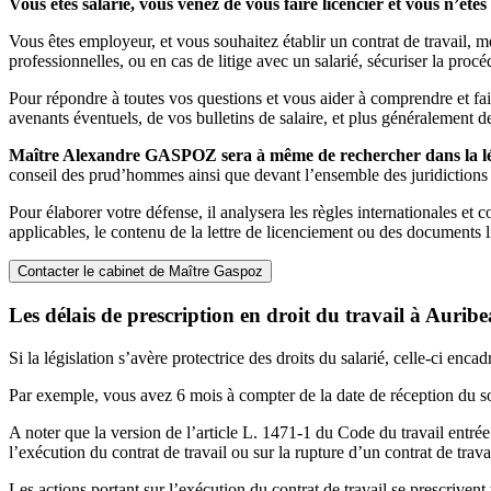
Vous êtes salarié, vous venez de vous faire licencier et vous n’êt
Vous êtes employeur, et vous souhaitez établir un contrat de travail, me
professionnelles, ou en cas de litige avec un salarié, sécuriser la proc
Pour répondre à toutes vos questions et vous aider à comprendre et faire
avenants éventuels, de vos bulletins de salaire, et plus généralement
Maître Alexandre GASPOZ sera à même de rechercher dans la légis
conseil des prud’hommes ainsi que devant l’ensemble des juridictions c
Pour élaborer votre défense, il analysera les règles internationales et 
applicables, le contenu de la lettre de licenciement ou des documents l
Contacter le cabinet de Maître Gaspoz
Les délais de prescription en droit du travail à Aurib
Si la législation s’avère protectrice des droits du salarié, celle-ci enca
Par exemple, vous avez 6 mois à compter de la date de réception du s
A noter que la version de l’article L. 1471-1 du Code du travail entrée
l’exécution du contrat de travail ou sur la rupture d’un contrat de travai
Les actions portant sur l’exécution du contrat de travail se prescrivent