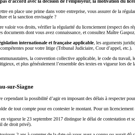
es pas d’accord avec la décision de l’employeur, la motivation du li
ttre en place une prime dans votre entreprise, vous assurer de la régular
édure et la sanction envisagée ?
 valoir vos droits, vérifier la régularité du licenciement (respect des rè
 des documents dont vous avez connaissance, et consultez Maître Gaspoz,
lation internationale et française applicable
, les arguments juridi
ompétentes pour votre litige (Tribunal Judiciaire, Cour d’appel, etc.).
communautaires, la convention collective applicable, le code du travail, 
itigieux, et plus généralement l’ensemble des textes en vigueur lors de l
eau-sur-Siagne
dre cependant la possibilité d’agir en imposant des délais à respecter pour 
olde de tout compte pour en contester le montant. Pour un licenciement
 en vigueur le 23 septembre 2017 distingue le délai de contestation et so
l de droit privé).
 toujours 2 ans à compter de la date où vous avez a connu ou aurait dû co