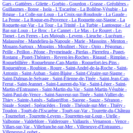
Gars -
Gattières -
Gilette -
Gorbio -
Gourdon -
Grasse -
Gréolières -
Guillaumes -
Ilonse -
Isola -
L'Escarène -
La Bollène-Vésubie -
La
Brigue -
La Colle-sur-Loup -
La Croix-sur-Roudoule -
La Gaude -
La Penne -
La Roque-en-Provence -
La Roquette-sur-Siagne -
La
Roquette-sur-Var -
La Tour -
La Trinité -
La Turbie -
Lantosque -
Le
Bar-sur-Loup -
Le Broc -
Le Cannet -
Le Mas -
Le Rouret -
Le-
Tignet -
Les Ferres -
Les Mujouls -
Levens -
Lieuche -
Lucéram -
Malaussène -
Mandelieu-la-Napoule -
Marie -
Massoins -
Menton -
Mouans-Sartoux -
Mougins -
Moulinet -
Nice -
Opio -
Pégomas -
Peille -
Peillon -
Péone -
Peymeinade -
Pierlas -
Pierrefeu -
Puget-
Rostang -
Puget-Théniers -
Revest-les-Roches -
Rigaud -
Rimplas -
Roquebillière -
Roquebrune-Cap-Martin -
Roquefort-les-Pins -
Roquestéron -
Roubion -
Roure -
Saint-André-de-la-Roche -
Saint-
Antonin -
Saint-Auban -
Saint-Blaise -
Saint-Cézaire-sur-Siagne -
Saint-Dalmas-le-Selvage -
Saint-Étienne-de-Tinée -
Saint-Jean-Cap-
Ferrat -
Saint-Jeannet -
Saint-Laurent-du-Var -
Saint-Léger -
Saint-
Martin-d'Entraunes -
Saint-Martin-du-Var -
Saint-Martin-Vésubie -
Saint-Paul-de-Vence -
Saint-Sauveur-sur-Tinée -
Saint-Vallier-de-
Thiey -
Sainte-Agnès -
Sallagriffon -
Saorge -
Sauze -
Séranon -
Sigale -
Sospel -
Spéracèdes -
Tende -
Théoule-sur-Mer -
Thiéry -
Toudon -
Touët-de-l'Escarène -
Touët-sur-Var -
Tourette-du-Château
-
Tournefort -
Tourrette-Levens -
Tourrettes-sur-Loup -
Utelle -
Valbonne -
Valdeblore -
Valderoure -
Vallauris -
Venanson -
Vence -
Villars-sur-Var -
Villefranche-sur-Mer -
Villeneuve-d'Entraunes -
Villeneuve-Loubet -