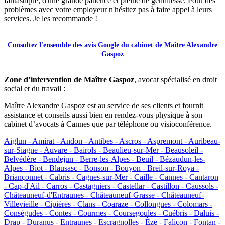
fantastique, d'une grande patience et pleine de gentillesse. Pour des
problèmes avec votre employeur n'hésitez pas à faire appel à leurs
services. Je les recommande !
Consultez l'ensemble des avis Google du cabinet de Maître Alexandre
Gaspoz
Zone d’intervention de Maître Gaspoz
, avocat spécialisé en droit
social et du travail :
Maître Alexandre Gaspoz est au service de ses clients et fournit
assistance et conseils aussi bien en rendez-vous physique à son
cabinet d’avocats à Cannes que par téléphone ou visioconférence.
Aiglun -
Amirat -
Andon -
Antibes -
Ascros -
Aspremont -
Auribeau-
sur-Siagne -
Auvare -
Bairols -
Beaulieu-sur-Mer -
Beausoleil -
Belvédère -
Bendejun -
Berre-les-Alpes -
Beuil -
Bézaudun-les-
Alpes -
Biot -
Blausasc -
Bonson -
Bouyon -
Breil-sur-Roya -
Briançonnet -
Cabris -
Cagnes-sur-Mer -
Caille -
Cannes -
Cantaron
-
Cap-d'Ail -
Carros -
Castagniers -
Castellar -
Castillon -
Caussols -
Châteauneuf-d'Entraunes -
Châteauneuf-Grasse -
Châteauneuf-
Villevieille -
Cipières -
Clans -
Coaraze -
Collongues -
Colomars -
Conségudes -
Contes -
Courmes -
Coursegoules -
Cuébris -
Daluis -
Drap -
Duranus -
Entraunes -
Escragnolles -
Èze -
Falicon -
Fontan -