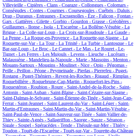
Villevieille -
Cipières -
Clans -
Coaraze -
Collongues -
Colomars -
Conségudes -
Contes -
Courmes -
Coursegoules -
Cuébris -
Daluis -
Drap -
Duranus -
Entraunes -
Escragnolles -
Èze -
Falicon -
Fontan -
Gars -
Gattières -
Gilette -
Gorbio -
Gourdon -
Grasse -
Gréolières -
Guillaumes -
Ilonse -
Isola -
L'Escarène -
La Bollène-Vésubie -
La
Brigue -
La Colle-sur-Loup -
La Croix-sur-Roudoule -
La Gaude -
La Penne -
La Roque-en-Provence -
La Roquette-sur-Siagne -
La
Roquette-sur-Var -
La Tour -
La Trinité -
La Turbie -
Lantosque -
Le
Bar-sur-Loup -
Le Broc -
Le Cannet -
Le Mas -
Le Rouret -
Le-
Tignet -
Les Ferres -
Les Mujouls -
Levens -
Lieuche -
Lucéram -
Malaussène -
Mandelieu-la-Napoule -
Marie -
Massoins -
Menton -
Mouans-Sartoux -
Mougins -
Moulinet -
Nice -
Opio -
Pégomas -
Peille -
Peillon -
Péone -
Peymeinade -
Pierlas -
Pierrefeu -
Puget-
Rostang -
Puget-Théniers -
Revest-les-Roches -
Rigaud -
Rimplas -
Roquebillière -
Roquebrune-Cap-Martin -
Roquefort-les-Pins -
Roquestéron -
Roubion -
Roure -
Saint-André-de-la-Roche -
Saint-
Antonin -
Saint-Auban -
Saint-Blaise -
Saint-Cézaire-sur-Siagne -
Saint-Dalmas-le-Selvage -
Saint-Étienne-de-Tinée -
Saint-Jean-Cap-
Ferrat -
Saint-Jeannet -
Saint-Laurent-du-Var -
Saint-Léger -
Saint-
Martin-d'Entraunes -
Saint-Martin-du-Var -
Saint-Martin-Vésubie -
Saint-Paul-de-Vence -
Saint-Sauveur-sur-Tinée -
Saint-Vallier-de-
Thiey -
Sainte-Agnès -
Sallagriffon -
Saorge -
Sauze -
Séranon -
Sigale -
Sospel -
Spéracèdes -
Tende -
Théoule-sur-Mer -
Thiéry -
Toudon -
Touët-de-l'Escarène -
Touët-sur-Var -
Tourette-du-Château