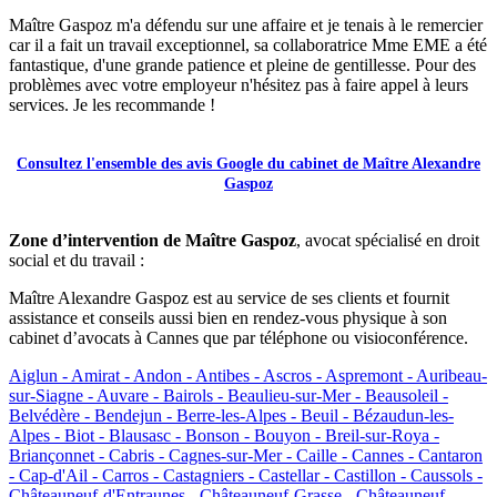
Maître Gaspoz m'a défendu sur une affaire et je tenais à le remercier
car il a fait un travail exceptionnel, sa collaboratrice Mme EME a été
fantastique, d'une grande patience et pleine de gentillesse. Pour des
problèmes avec votre employeur n'hésitez pas à faire appel à leurs
services. Je les recommande !
Consultez l'ensemble des avis Google du cabinet de Maître Alexandre
Gaspoz
Zone d’intervention de Maître Gaspoz
, avocat spécialisé en droit
social et du travail :
Maître Alexandre Gaspoz est au service de ses clients et fournit
assistance et conseils aussi bien en rendez-vous physique à son
cabinet d’avocats à Cannes que par téléphone ou visioconférence.
Aiglun -
Amirat -
Andon -
Antibes -
Ascros -
Aspremont -
Auribeau-
sur-Siagne -
Auvare -
Bairols -
Beaulieu-sur-Mer -
Beausoleil -
Belvédère -
Bendejun -
Berre-les-Alpes -
Beuil -
Bézaudun-les-
Alpes -
Biot -
Blausasc -
Bonson -
Bouyon -
Breil-sur-Roya -
Briançonnet -
Cabris -
Cagnes-sur-Mer -
Caille -
Cannes -
Cantaron
-
Cap-d'Ail -
Carros -
Castagniers -
Castellar -
Castillon -
Caussols -
Châteauneuf-d'Entraunes -
Châteauneuf-Grasse -
Châteauneuf-