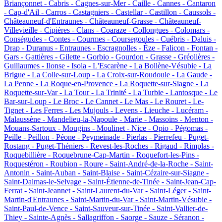
Briançonnet -
Cabris -
Cagnes-sur-Mer -
Caille -
Cannes -
Cantaron
-
Cap-d'Ail -
Carros -
Castagniers -
Castellar -
Castillon -
Caussols -
Châteauneuf-d'Entraunes -
Châteauneuf-Grasse -
Châteauneuf-
Villevieille -
Cipières -
Clans -
Coaraze -
Collongues -
Colomars -
Conségudes -
Contes -
Courmes -
Coursegoules -
Cuébris -
Daluis -
Drap -
Duranus -
Entraunes -
Escragnolles -
Èze -
Falicon -
Fontan -
Gars -
Gattières -
Gilette -
Gorbio -
Gourdon -
Grasse -
Gréolières -
Guillaumes -
Ilonse -
Isola -
L'Escarène -
La Bollène-Vésubie -
La
Brigue -
La Colle-sur-Loup -
La Croix-sur-Roudoule -
La Gaude -
La Penne -
La Roque-en-Provence -
La Roquette-sur-Siagne -
La
Roquette-sur-Var -
La Tour -
La Trinité -
La Turbie -
Lantosque -
Le
Bar-sur-Loup -
Le Broc -
Le Cannet -
Le Mas -
Le Rouret -
Le-
Tignet -
Les Ferres -
Les Mujouls -
Levens -
Lieuche -
Lucéram -
Malaussène -
Mandelieu-la-Napoule -
Marie -
Massoins -
Menton -
Mouans-Sartoux -
Mougins -
Moulinet -
Nice -
Opio -
Pégomas -
Peille -
Peillon -
Péone -
Peymeinade -
Pierlas -
Pierrefeu -
Puget-
Rostang -
Puget-Théniers -
Revest-les-Roches -
Rigaud -
Rimplas -
Roquebillière -
Roquebrune-Cap-Martin -
Roquefort-les-Pins -
Roquestéron -
Roubion -
Roure -
Saint-André-de-la-Roche -
Saint-
Antonin -
Saint-Auban -
Saint-Blaise -
Saint-Cézaire-sur-Siagne -
Saint-Dalmas-le-Selvage -
Saint-Étienne-de-Tinée -
Saint-Jean-Cap-
Ferrat -
Saint-Jeannet -
Saint-Laurent-du-Var -
Saint-Léger -
Saint-
Martin-d'Entraunes -
Saint-Martin-du-Var -
Saint-Martin-Vésubie -
Saint-Paul-de-Vence -
Saint-Sauveur-sur-Tinée -
Saint-Vallier-de-
Thiey -
Sainte-Agnès -
Sallagriffon -
Saorge -
Sauze -
Séranon -