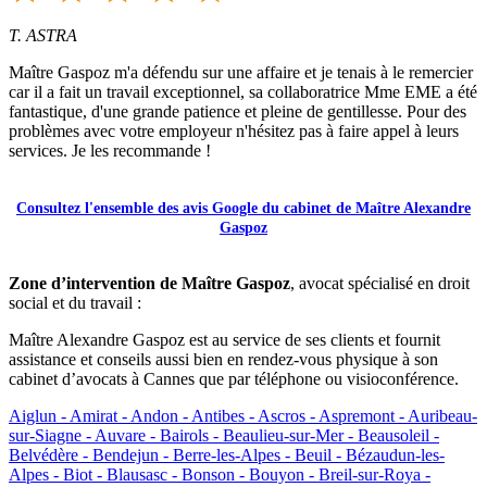
T. ASTRA
Maître Gaspoz m'a défendu sur une affaire et je tenais à le remercier
car il a fait un travail exceptionnel, sa collaboratrice Mme EME a été
fantastique, d'une grande patience et pleine de gentillesse. Pour des
problèmes avec votre employeur n'hésitez pas à faire appel à leurs
services. Je les recommande !
Consultez l'ensemble des avis Google du cabinet de Maître Alexandre
Gaspoz
Zone d’intervention de Maître Gaspoz
, avocat spécialisé en droit
social et du travail :
Maître Alexandre Gaspoz est au service de ses clients et fournit
assistance et conseils aussi bien en rendez-vous physique à son
cabinet d’avocats à Cannes que par téléphone ou visioconférence.
Aiglun -
Amirat -
Andon -
Antibes -
Ascros -
Aspremont -
Auribeau-
sur-Siagne -
Auvare -
Bairols -
Beaulieu-sur-Mer -
Beausoleil -
Belvédère -
Bendejun -
Berre-les-Alpes -
Beuil -
Bézaudun-les-
Alpes -
Biot -
Blausasc -
Bonson -
Bouyon -
Breil-sur-Roya -