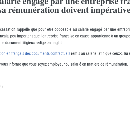
𝐥𝐚𝐫𝐢𝐞́ 𝐞𝐧𝐠𝐚𝐠𝐞́ 𝐩𝐚𝐫 𝐮𝐧𝐞 𝐞𝐧𝐭𝐫𝐞𝐩𝐫𝐢𝐬𝐞 𝐟𝐫
 𝐬𝐚 𝐫𝐞́𝐦𝐮𝐧𝐞́𝐫𝐚𝐭𝐢𝐨𝐧 𝐝𝐨𝐢𝐯𝐞𝐧𝐭 𝐢𝐦𝐩𝐞́𝐫𝐚𝐭𝐢𝐯
 cassation rappelle que pour être opposable au salarié engagé par une entrepri
çais, peu important que l’entreprise française en cause appartienne à un groupe d
 le document litigieux rédigé en anglais.
tion en français des documents contractuels
remis au salarié, afin que ceux-ci lui
, vous informe que vous soyez employeur ou salarié en matière de rémunération.
r
: