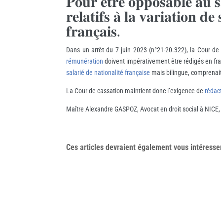
𝐏𝐨𝐮𝐫 𝐞̂𝐭𝐫𝐞 𝐨𝐩𝐩𝐨𝐬𝐚𝐛𝐥𝐞 𝐚𝐮 𝐬
𝐫𝐞𝐥𝐚𝐭𝐢𝐟𝐬 𝐚̀ 𝐥𝐚 𝐯𝐚𝐫𝐢𝐚𝐭𝐢𝐨𝐧 𝐝
𝐟𝐫𝐚𝐧𝐜̧𝐚𝐢𝐬.
Dans un arrêt du 7 juin 2023 (n°21-20.322), la Cour de
rémunération
doivent impérativement être rédigés en fran
salarié de nationalité française
mais bilingue, comprenait
La Cour de cassation maintient donc l’exigence de
rédac
Maître Alexandre GASPOZ, Avocat en droit social à NICE
Ces articles devraient également vous
intéresse