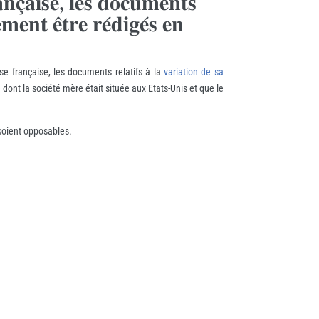
𝐚𝐧𝐜̧𝐚𝐢𝐬𝐞, 𝐥𝐞𝐬 𝐝𝐨𝐜𝐮𝐦𝐞𝐧𝐭𝐬
𝐦𝐞𝐧𝐭 𝐞̂𝐭𝐫𝐞 𝐫𝐞́𝐝𝐢𝐠𝐞́𝐬 𝐞𝐧
se française, les documents relatifs à la
variation de sa
ont la société mère était située aux Etats-Unis et que le
 soient opposables.