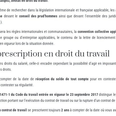
aspoz, avocat en droit du travail
.
me de rechercher dans la législation internationale et française applicable, les
se
devant le
conseil des prud’hommes
ainsi que devant l’ensemble des juridi
).
ysera les règles internationales et communautaires, la
convention collective app
de groupe ou d’entreprise applicables, le contenu de la lettre de licenciement
n vigueur lors de la situation donnée.
rescription en droit du travail
 des droits du salarié, celle-ci encadre cependant la possibilité d’agir en imposan
s droits.
 compter de la date de
réception du solde de tout compte
pour en conteste
contester sa régularité.
. 1471-1 du Code du travail entrée en vigueur le 23 septembre 2017
distingue le
tion portant sur l’exécution du contrat de travail ou sur la rupture d’un contrat de t
 contrat de travail
se prescrivent toujours
2 ans
à compter de la date où vous av