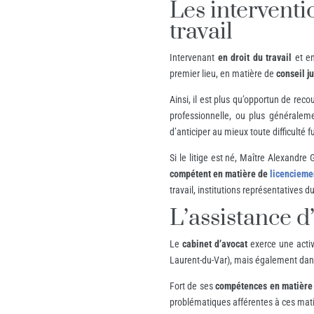
Les intervent
travail
Intervenant
en droit du travail
et e
premier lieu, en matière de
conseil j
Ainsi, il est plus qu’opportun de reco
professionnelle, ou plus généraleme
d’anticiper au mieux toute difficulté f
Si le litige est né, Maître Alexandr
compétent en matière de
licencieme
travail, institutions représentatives d
L’assistance d
Le
cabinet d’avocat
exerce une activi
Laurent-du-Var), mais également dans
Fort de ses
compétences en matière 
problématiques afférentes à ces mat