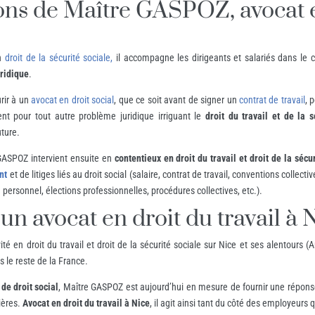
ions de Maître GASPOZ, avocat 
n
droit de la sécurité sociale,
il accompagne les dirigeants et salariés dans le ca
uridique
.
urir à un
avocat en droit social
, que ce soit avant de signer un
contrat de travail
, 
nt pour tout autre problème juridique irriguant le
droit du travail et de la s
uture.
e GASPOZ intervient ensuite en
contentieux en droit du travail et droit de la sécu
nt
et de litiges liés au droit social (salaire, contrat de travail, conventions collecti
u personnel, élections professionnelles, procédures collectives, etc.).
’un avocat en droit du travail à 
té en droit du travail et droit de la sécurité sociale sur Nice et ses alentours (
 le reste de la France.
de droit social
, Maître GASPOZ est aujourd’hui en mesure de fournir une répons
ières.
Avocat en droit du travail à Nice
, il agit ainsi tant du côté des employeurs 