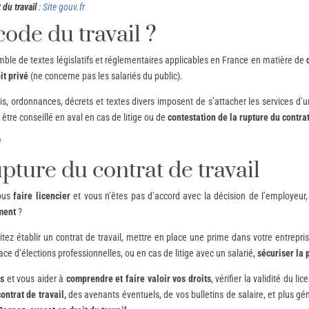
 du travail
:
Site gouv.fr
code du travail ?
le de textes législatifs et réglementaires applicables en France en matière de
oit privé
(ne concerne pas les salariés du public).
s, ordonnances, décrets et textes divers imposent de s’attacher les services d’un
tre conseillé en aval en cas de litige ou de
contestation de la rupture du contrat
l
upture du contrat de travail
vous
faire licencier
et vous n’êtes pas d’accord avec la décision de l’employeur,
ment
?
itez établir un contrat de travail, mettre en place une prime dans votre entrepri
lace d’élections professionnelles, ou en cas de litige avec un salarié,
sécuriser la
ns
et vous aider à
comprendre et faire valoir vos droits
, vérifier la validité du l
ontrat de travail,
des avenants éventuels, de vos bulletins de salaire, et plus 