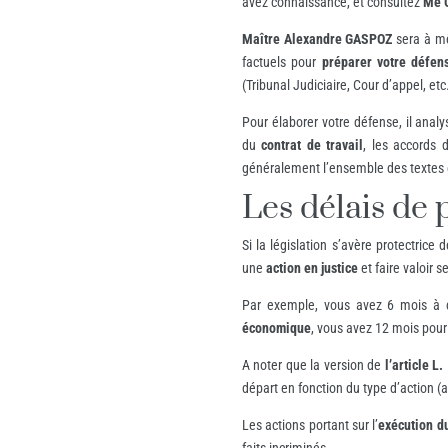
avez connaissance, et consultez
Me G
Maître Alexandre GASPOZ
sera à mê
factuels pour
préparer votre défen
(Tribunal Judiciaire, Cour d’appel, etc.
Pour élaborer votre défense, il anal
du
contrat de travail
, les accords 
généralement l’ensemble des textes e
Les délais de p
Si la législation s’avère protectrice
une
action en justice
et faire valoir se
Par exemple, vous avez 6 mois à
économique
, vous avez 12 mois pour 
A noter que la version de
l’article L
départ en fonction du type d’action (ac
Les actions portant sur l’
exécution du