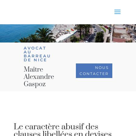
AVOCAT
AU
BARREAU
DE NICE
NOUS
Maître
CONTACTER
Alexandre
Gaspoz
Le caractère abusif des
clauses libellées en devises