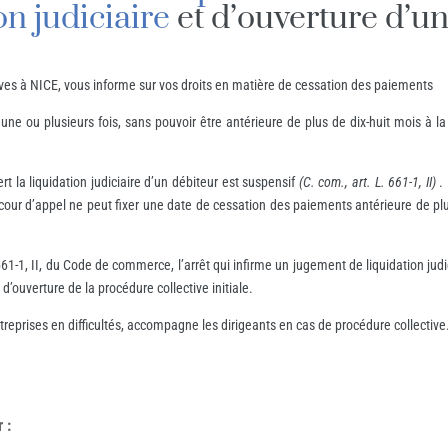
on judiciaire
et d’ouverture d’u
ves à NICE, vous informe sur vos droits en matière de cessation des paiements
ne ou plusieurs fois, sans pouvoir être antérieure de plus de dix-huit mois à la
t la liquidation judiciaire d’un débiteur est suspensif
(C. com., art. L. 661-1, II)
.
a cour d’appel ne peut fixer une date de cessation des paiements antérieure de plus
 661-1, II, du Code de commerce, l’arrêt qui infirme un jugement de liquidation judi
’ouverture de la procédure collective initiale.
eprises en difficultés, accompagne les dirigeants en cas de procédure collective
r
: