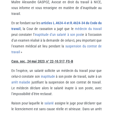
Maître Alexandre GASPOZ, Avocat en droit du travail à NICE,
vous informe et vous renseigne en matière de d’inaptitude au
travail.
En se fondant sur les
articles L.4624-4 et R.4624-34 du Code du
travail
, la Cour de cassation a jugé que le
médecin du travail
peut constater l’
inaptitude d’un salarié à son post
e à l’occasion
d’un examen réalisé à la demande de celui-ci, peu important que
l’examen médical ait lieu pendant la
suspension du contrat de
travail
»
Cass. soc., 24 mai 2023, n
°
22-10.517, FS-B
En l’espèce, un salarié sollicite un médecin du travail pour que
celui-ci constate son
inaptitude
à son poste de travail, suite à un
arrêt maladie
justifiant la suspension de son contrat de travail.
Le médecin déclare alors le salarié inapte à son poste, avec
l’impossibilité d’être reclassé.
Raison pour laquelle le
salarié
assigne le juge pour déclarer que
le licenciement est sans cause réelle et sérieuse. Dans un arrêt