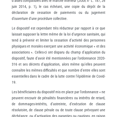
d’aides compatibles avec le marché intérieur (JOUE n° L. 187, 26
juin 2014, p. 1), le cas échéant, une copie du dépôt de la
déclaration de cessation de paiements ou du jugement
d’ouverture d’une procédure collective.
Le dispositif est cependant très réducteur par rapport à ce que
laissait supposer la lettre même de la loi d’urgence sanitaire, qui
tend à prévenir et limiter la cessation d’activité des personnes
physiques et morales exerçant une activité économique « et des
associations ». Celles-ci ont disparu du champ d’application du
dispositif, faute d’avoir été mentionnées par l’ordonnance 2020-
316 et ses décrets d’application, alors même qu’elles peuvent
connaître les mêmes difficultés et que nombre d’entre elles sont
essentielles dans le cadre de la lutte contre l’épidémie de Covid-
19.
Les bénéficiaires du dispositif mis en place par l’ordonnance « ne
peuvent encourir de pénalités financières ou intérêts de retard,
de dommages-intérêts, d’astreinte, d’exécution de clause
résolutoire, de clause pénale ou de toute clause prévoyant une
déchéance, ou d’activation des garanties ou cautions, en raison