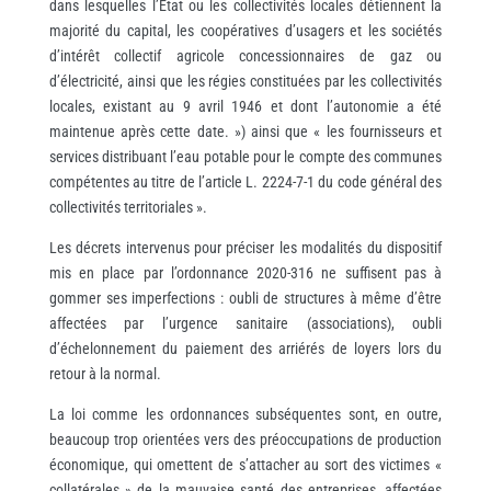
dans lesquelles l’État ou les collectivités locales détiennent la
majorité du capital, les coopératives d’usagers et les sociétés
d’intérêt collectif agricole concessionnaires de gaz ou
d’électricité, ainsi que les régies constituées par les collectivités
locales, existant au 9 avril 1946 et dont l’autonomie a été
maintenue après cette date. ») ainsi que « les fournisseurs et
services distribuant l’eau potable pour le compte des communes
compétentes au titre de l’article L. 2224-7-1 du code général des
collectivités territoriales ».
Les décrets intervenus pour préciser les modalités du dispositif
mis en place par l’ordonnance 2020-316 ne suffisent pas à
gommer ses imperfections : oubli de structures à même d’être
affectées par l’urgence sanitaire (associations), oubli
d’échelonnement du paiement des arriérés de loyers lors du
retour à la normal.
La loi comme les ordonnances subséquentes sont, en outre,
beaucoup trop orientées vers des préoccupations de production
économique, qui omettent de s’attacher au sort des victimes «
collatérales » de la mauvaise santé des entreprises, affectées