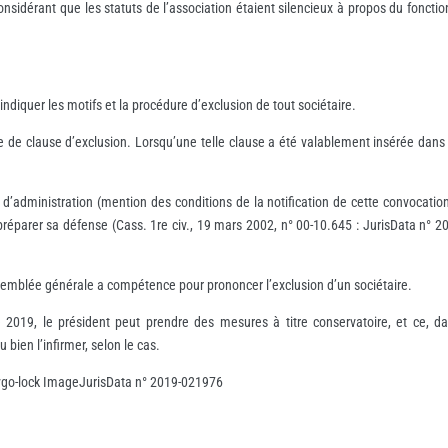
nsidérant que les statuts de l’association étaient silencieux à propos du fonctio
 indiquer les motifs et la procédure d’exclusion de tout sociétaire.
ée de clause d’exclusion. Lorsqu’une telle clause a été valablement insérée dans 
l d’administration (mention des conditions de la notification de cette convocation
t préparer sa défense (Cass. 1re civ., 19 mars 2002, n° 00-10.645 : JurisData n° 20
assemblée générale a compétence pour prononcer l’exclusion d’un sociétaire.
 2019, le président peut prendre des mesures à titre conservatoire, et ce, 
u bien l’infirmer, selon le cas.
ygo-lock ImageJurisData n° 2019-021976