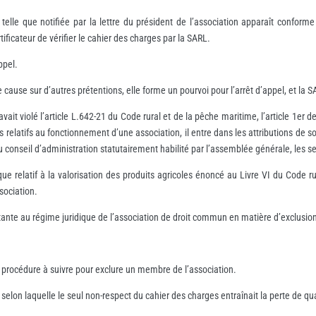
 telle que notifiée par la lettre du président de l’association apparaît conforme 
tificateur de vérifier le cahier des charges par la SARL.
ppel.
 cause sur d’autres prétentions, elle forme un pourvoi pour l’arrêt d’appel, et la S
ait violé l’article L.642-21 du Code rural et de la pêche maritime, l’article 1er de 
ts relatifs au fonctionnement d’une association, il entre dans les attributions de s
n du conseil d’administration statutairement habilité par l’assemblée générale, les
que relatif à la valorisation des produits agricoles énoncé au Livre VI du Code ru
sociation.
ante au régime juridique de l’association de droit commun en matière d’exclusion
la procédure à suivre pour exclure un membre de l’association.
 selon laquelle le seul non-respect du cahier des charges entraînait la perte de qua