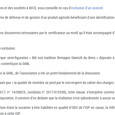
s et des sociétés à NICE, vous conseille en cas d’
exclusion d’un associé
.
 de défense et de gestion d’un produit agricole bénéficiant d’une identification d
s documents nécessaires par le certificateur au motif qu’il était accompagné d’
n exclusion.
que semi-figurative « Blé noir tradition Bretagne Gwinizh du Breiz » déposée à l
n contrefaçon la SARL.
de la SARL, de l’association a été un point fondamental de la discussion.
écisait que « la qualité de membre se perd par le non-respect du cahier des charges 
017, n° 14/08825, JurisData n° 2017-010338), cette clause s’interprète comme u
sposition, il convient d’en déduire que la résiliation n’est subordonnée à aucun 
iation étant la vocation à être habilitée en qualité d’ODG de l’IGP en cause, la 
on à cette IGP.