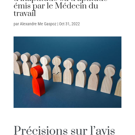
émis par le Médecin du
travail
par
Alexandre Me Gaspoz
|
Oct 31, 2022
Précisions sur l’avis