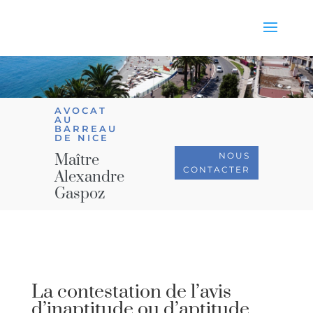
AVOCAT
AU
BARREAU
DE NICE
NOUS
Maître
CONTACTER
Alexandre
Gaspoz
La contestation de l’avis
d’inaptitude ou d’aptitude