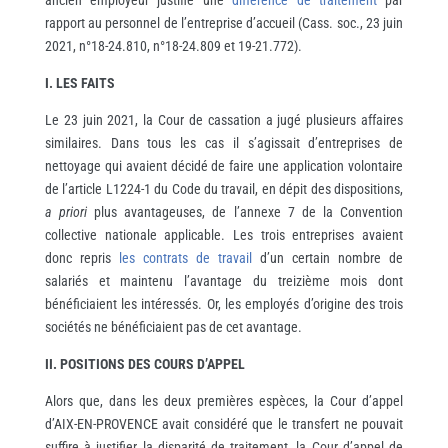
ancien employeur justifie une
différence de traitement
par
rapport au personnel de l’entreprise d’accueil (Cass. soc., 23 juin
2021, n°18-24.810, n°18-24.809 et 19-21.772).
I. LES FAITS
Le 23 juin 2021, la Cour de cassation a jugé plusieurs affaires
similaires. Dans tous les cas il s’agissait d’entreprises de
nettoyage qui avaient décidé de faire une application volontaire
de l’article L1224-1 du Code du travail, en dépit des dispositions,
a priori
plus avantageuses, de l’annexe 7 de la Convention
collective nationale applicable. Les trois entreprises avaient
donc repris
les contrats de travail
d’un certain nombre de
salariés et maintenu l’avantage du treizième mois dont
bénéficiaient les intéressés. Or, les employés d’origine des trois
sociétés ne bénéficiaient pas de cet avantage.
II. POSITIONS DES COURS D’APPEL
Alors que, dans les deux premières espèces, la Cour d’appel
d’AIX-EN-PROVENCE avait considéré que le transfert ne pouvait
suffire à justifier la disparité de traitement, la Cour d’appel de