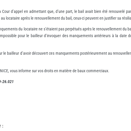
 Cour d’appel en admettant que, d’une part, le bail avait bien été renouvelé par 
 locataire après le renouvellement du bail, ceux-ci peuvent en justifier sa résili
anquements du locataire ne s’étaient pas perpétués après le renouvellement du bail,
t impossible pour le bailleur d’invoquer des manquements antérieurs à la date 
pour le bailleur d’avoir découvert ces manquements postérieurement au renouvelleme
NICE, vous informe sur vos droits en matière de baux commerciaux.
19-26.021
r
: