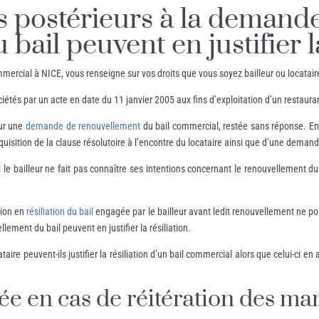
postérieurs à la demand
ail peuvent en justifier la
ercial à NICE, vous renseigne sur vos droits que vous soyez bailleur ou locatair
iétés par un acte en date du 11 janvier 2005 aux fins d’exploitation d’un restaura
eur une
demande de renouvellement
du bail commercial, restée sans réponse. En ou
sition de la clause résolutoire à l’encontre du locataire ainsi que d’une demande 
e bailleur ne fait pas connaître ses intentions concernant le renouvellement du ba
.
tion en
résiliation du bail
engagée par le bailleur avant ledit renouvellement ne pou
ent du bail peuvent en justifier la résiliation.
ire peuvent-ils justifier la résiliation d’un bail commercial alors que celui-ci e
tée en cas de réitération des 