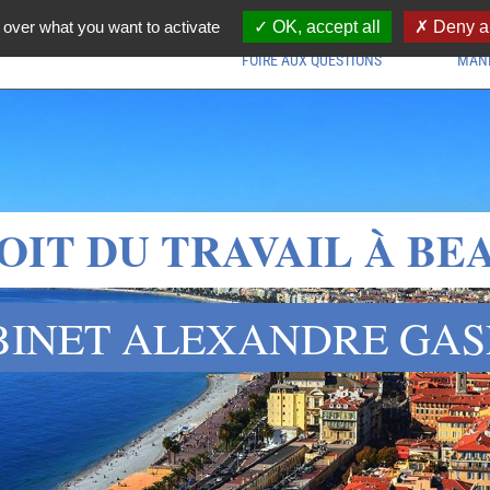
 over what you want to activate
OK, accept all
Deny al
FOIRE AUX QUESTIONS
MAND
OIT DU TRAVAIL À BEA
BINET ALEXANDRE GAS