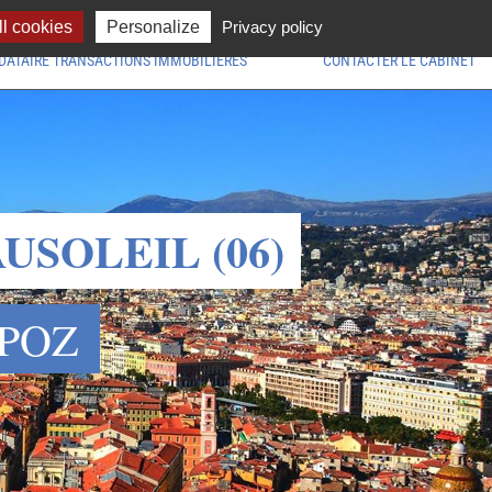
09.86.16.78.81
l cookies
Personalize
Privacy policy
ATAIRE TRANSACTIONS IMMOBILIÈRES
CONTACTER LE CABINET
USOLEIL (06)
POZ