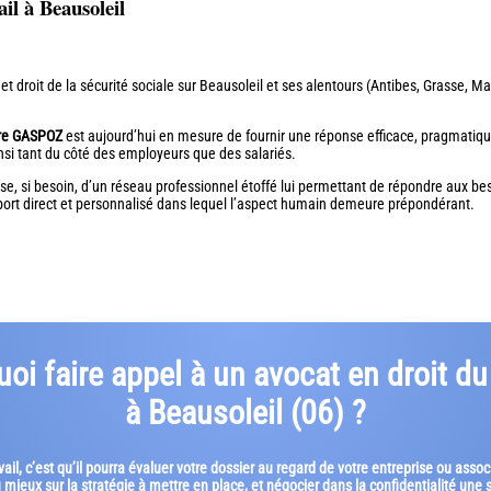
ail à Beausoleil
l et droit de la sécurité sociale sur Beausoleil et ses alentours (Antibes, Grasse
tre GASPOZ
est aujourd’hui en mesure de fournir une réponse efficace, pragmatiqu
ainsi tant du côté des employeurs que des salariés.
e, si besoin, d’un réseau professionnel étoffé lui permettant de répondre aux beso
pport direct et personnalisé dans lequel l’aspect humain demeure prépondérant.
oi faire appel à un avocat en droit du 
à Beausoleil (06) ?
ail, c’est qu’il pourra évaluer votre dossier au regard de votre entreprise ou asso
u mieux sur la stratégie à mettre en place, et négocier dans la confidentialité une 