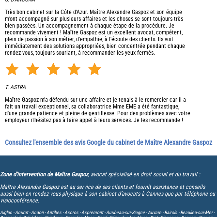
Très bon cabinet sur la Côte d’Azur. Maître Alexandre Gaspoz et son équipe
m’ont accompagné sur plusieurs affaires et les choses se sont toujours très
bien passées. Un accompagnement à chaque étape de la procédure. Je
recommande vivement ! Maître Gaspoz est un excellent avocat, compétent,
plein de passion à son métier, d'empathie, à l'écoute des clients. Ils voit
immédiatement des solutions appropriées, bien concentrée pendant chaque
rendez-vous, toujours souriant, à recommander les yeux fermés.
T. ASTRA
Maître Gaspoz m'a défendu sur une affaire et je tenais à le remercier car il a
fait un travail exceptionnel, sa collaboratrice Mme EME a été fantastique,
d'une grande patience et pleine de gentillesse. Pour des problèmes avec votre
employeur n'hésitez pas à faire appel à leurs services. Je les recommande !
Consultez l'ensemble des avis Google du cabinet de Maître Alexandre Gaspoz
Zone d’intervention de Maître Gaspoz
, avocat spécialisé en droit social et du travail :
Maître Alexandre Gaspoz est au service de ses clients et fournit assistance et conseils
aussi bien en rendez-vous physique à son cabinet d’avocats à Cannes que par téléphone ou
visioconférence.
Aiglun -
Amirat -
Andon -
Antibes -
Ascros -
Aspremont -
Auribeau-sur-Siagne -
Auvare -
Bairols -
Beaulieu-sur-Mer -