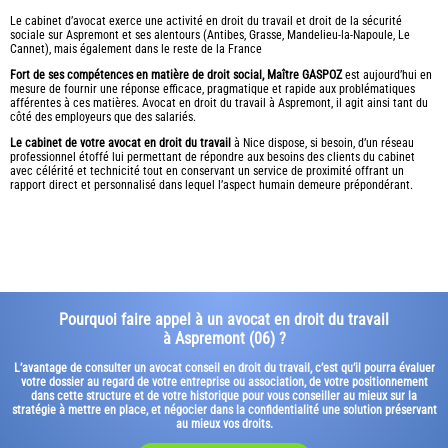
Le cabinet d’avocat exerce une activité en droit du travail et droit de la sécurité
sociale sur Aspremont et ses alentours (Antibes, Grasse, Mandelieu-la-Napoule, Le
Cannet), mais également dans le reste de la France
Fort de ses compétences en matière de droit social, Maître GASPOZ
est aujourd’hui en
mesure de fournir une réponse efficace, pragmatique et rapide aux problématiques
afférentes à ces matières. Avocat en droit du travail à Aspremont, il agit ainsi tant du
côté des employeurs que des salariés.
Le cabinet de votre avocat en droit du travail
à Nice dispose, si besoin, d’un réseau
professionnel étoffé lui permettant de répondre aux besoins des clients du cabinet
avec célérité et technicité tout en conservant un service de proximité offrant un
rapport direct et personnalisé dans lequel l’aspect humain demeure prépondérant.
Pourquoi faire appel à un avocat en droit du travail
à Aspremont (06) ?
L’avantage de consulter un avocat conseil en droit du travail, c’est qu’il pourra évaluer
votre dossier au regard de votre entreprise ou association, de votre positionnement
dans cette structure et de votre historique pour vous conseiller au mieux sur la
stratégie à mettre en place, et négocier dans la confidentialité une solution préservant
au mieux vos droits.