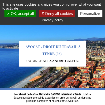
09.86.16.78.81
This site uses cookies and gives you control over what you want
to activate
OK, accept all
Deny all cookies
Personalize
Privacy policy
AVOCAT - DROIT DU TRAVAIL À
TENDE (06)
CABINET ALEXANDRE GASPOZ
Le cabinet de Maître Alexandre GASPOZ intervient à Tende
. Maître
Gaspoz possède une solide expertise en droit du travail, un domaine
juridique complexe et en constante évolution.