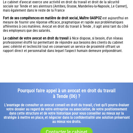
Le cabinet d’avocat exerce une activité en droit du travail et droit de la sécurité
sociale sur Tende et ses alentours (Antibes, Grasse, Mandelieu-la-Napoule, Le Cannet),
mais également dans le reste de la France
Fort de ses compétences en matière de droit social, Maître GASPOZ
est aujourd’hui en
mesure de fournir une réponse efficace, pragmatique et rapide aux problématiques
afférentes à ces matières. Avocat en droit du travail à Tende , il agit ainsi tant du côté
des employeurs que des salariés.
Le cabinet de votre avocat en droit du travail
à Nice dispose, si besoin, d’un réseau
professionnel étoffé lui permettant de répondre aux besoins des clients du cabinet
avec célérité et technicité tout en conservant un service de proximité offrant un
rapport direct et personnalisé dans lequel l’aspect humain demeure prépondérant.
Pourquoi faire appel à un avocat en droit du travail
à Tende (06) ?
L’avantage de consulter un avocat conseil en droit du travail, c’est qu’il pourra évaluer
votre dossier au regard de votre entreprise ou association, de votre positionnement
dans cette structure et de votre historique pour vous conseiller au mieux sur la
stratégie à mettre en place, et négocier dans la confidentialité une solution préservant
au mieux vos droits.
Contacter le cabinet