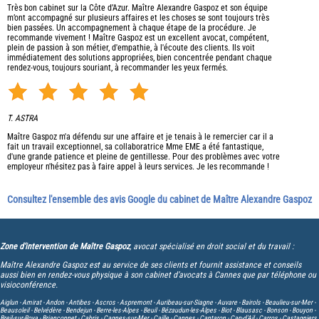
Très bon cabinet sur la Côte d’Azur. Maître Alexandre Gaspoz et son équipe
m’ont accompagné sur plusieurs affaires et les choses se sont toujours très
bien passées. Un accompagnement à chaque étape de la procédure. Je
recommande vivement ! Maître Gaspoz est un excellent avocat, compétent,
plein de passion à son métier, d'empathie, à l'écoute des clients. Ils voit
immédiatement des solutions appropriées, bien concentrée pendant chaque
rendez-vous, toujours souriant, à recommander les yeux fermés.
T. ASTRA
Maître Gaspoz m'a défendu sur une affaire et je tenais à le remercier car il a
fait un travail exceptionnel, sa collaboratrice Mme EME a été fantastique,
d'une grande patience et pleine de gentillesse. Pour des problèmes avec votre
employeur n'hésitez pas à faire appel à leurs services. Je les recommande !
Consultez l'ensemble des avis Google du cabinet de Maître Alexandre Gaspoz
Zone d’intervention de Maître Gaspoz
, avocat spécialisé en droit social et du travail :
Maître Alexandre Gaspoz est au service de ses clients et fournit assistance et conseils
aussi bien en rendez-vous physique à son cabinet d’avocats à Cannes que par téléphone ou
visioconférence.
Aiglun -
Amirat -
Andon -
Antibes -
Ascros -
Aspremont -
Auribeau-sur-Siagne -
Auvare -
Bairols -
Beaulieu-sur-Mer -
Beausoleil -
Belvédère -
Bendejun -
Berre-les-Alpes -
Beuil -
Bézaudun-les-Alpes -
Biot -
Blausasc -
Bonson -
Bouyon -
Breil-sur-Roya -
Briançonnet -
Cabris -
Cagnes-sur-Mer -
Caille -
Cannes -
Cantaron -
Cap-d'Ail -
Carros -
Castagniers