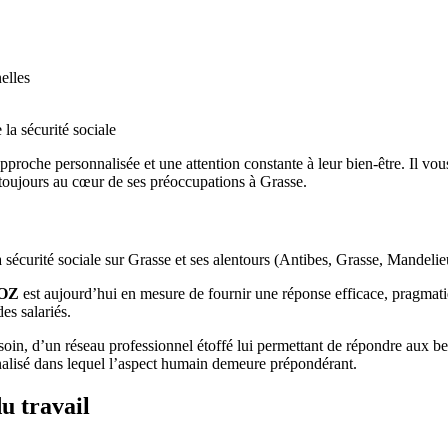
elles
 la sécurité sociale
pproche personnalisée et une attention constante à leur bien-être. Il vo
nt toujours au cœur de ses préoccupations à Grasse.
 la sécurité sociale sur Grasse et ses alentours (Antibes, Grasse, Mande
POZ
est aujourd’hui en mesure de fournir une réponse efficace, pragmati
es salariés.
oin, d’un réseau professionnel étoffé lui permettant de répondre aux beso
nnalisé dans lequel l’aspect humain demeure prépondérant.
u travail