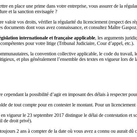
ttre en place une prime dans votre entreprise, vous assurer de la régular
édure et la sanction envisagée ?
 valoir vos droits, vérifier la régularité du licenciement (respect des rè
des documents dont vous avez connaissance, et consultez Maître Gaspoz, 
lation internationale et française applicable
, les arguments juridi
ompétentes pour votre litige (Tribunal Judiciaire, Cour d’appel, etc.).
communautaires, la convention collective applicable, le code du travail, 
itigieux, et plus généralement l’ensemble des textes en vigueur lors de l
dre cependant la possibilité d’agir en imposant des délais à respecter pour 
olde de tout compte pour en contester le montant. Pour un licenciement
 en vigueur le 23 septembre 2017 distingue le délai de contestation et so
l de droit privé).
 toujours 2 ans à compter de la date où vous avez a connu ou aurait dû co