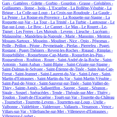
Gars -
Gattières -
Gilette -
Gorbio -
Gourdon -
Grasse -
Gréolières -
Guillaumes -
Ilonse -
Isola -
L'Escarène -
La Bollène-Vésubie -
La
Brigue -
La Colle-sur-Loup -
La Croix-sur-Roudoule -
La Gaude -
La Penne -
La Roque-en-Provence -
La Roquette-sur-Siagne -
La
Roquette-sur-Var -
La Tour -
La Trinité -
La Turbie -
Lantosque -
Le
Bar-sur-Loup -
Le Broc -
Le Cannet -
Le Mas -
Le Rouret -
Le-
Tignet -
Les Ferres -
Les Mujouls -
Levens -
Lieuche -
Lucéram -
Malaussène -
Mandelieu-la-Napoule -
Marie -
Massoins -
Menton -
Mouans-Sartoux -
Mougins -
Moulinet -
Nice -
Opio -
Pégomas -
Peille -
Peillon -
Péone -
Peymeinade -
Pierlas -
Pierrefeu -
Puget-
Rostang -
Puget-Théniers -
Revest-les-Roches -
Rigaud -
Rimplas -
Roquebillière -
Roquebrune-Cap-Martin -
Roquefort-les-Pins -
Roquestéron -
Roubion -
Roure -
Saint-André-de-la-Roche -
Saint-
Antonin -
Saint-Auban -
Saint-Blaise -
Saint-Cézaire-sur-Siagne -
Saint-Dalmas-le-Selvage -
Saint-Étienne-de-Tinée -
Saint-Jean-Cap-
Ferrat -
Saint-Jeannet -
Saint-Laurent-du-Var -
Saint-Léger -
Saint-
Martin-d'Entraunes -
Saint-Martin-du-Var -
Saint-Martin-Vésubie -
Saint-Paul-de-Vence -
Saint-Sauveur-sur-Tinée -
Saint-Vallier-de-
Thiey -
Sainte-Agnès -
Sallagriffon -
Saorge -
Sauze -
Séranon -
Sigale -
Sospel -
Spéracèdes -
Tende -
Théoule-sur-Mer -
Thiéry -
Toudon -
Touët-de-l'Escarène -
Touët-sur-Var -
Tourette-du-Château
-
Tournefort -
Tourrette-Levens -
Tourrettes-sur-Loup -
Utelle -
Valbonne -
Valdeblore -
Valderoure -
Vallauris -
Venanson -
Vence -
Villars-sur-Var -
Villefranche-sur-Mer -
Villeneuve-d'Entraunes -
Villeneuve-Loubet -