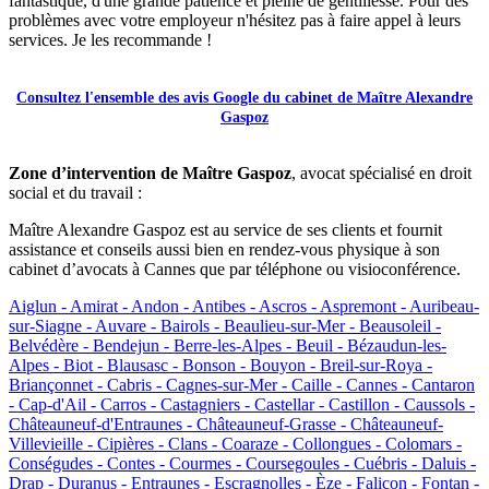
fantastique, d'une grande patience et pleine de gentillesse. Pour des
problèmes avec votre employeur n'hésitez pas à faire appel à leurs
services. Je les recommande !
Consultez l'ensemble des avis Google du cabinet de Maître Alexandre
Gaspoz
Zone d’intervention de Maître Gaspoz
, avocat spécialisé en droit
social et du travail :
Maître Alexandre Gaspoz est au service de ses clients et fournit
assistance et conseils aussi bien en rendez-vous physique à son
cabinet d’avocats à Cannes que par téléphone ou visioconférence.
Aiglun -
Amirat -
Andon -
Antibes -
Ascros -
Aspremont -
Auribeau-
sur-Siagne -
Auvare -
Bairols -
Beaulieu-sur-Mer -
Beausoleil -
Belvédère -
Bendejun -
Berre-les-Alpes -
Beuil -
Bézaudun-les-
Alpes -
Biot -
Blausasc -
Bonson -
Bouyon -
Breil-sur-Roya -
Briançonnet -
Cabris -
Cagnes-sur-Mer -
Caille -
Cannes -
Cantaron
-
Cap-d'Ail -
Carros -
Castagniers -
Castellar -
Castillon -
Caussols -
Châteauneuf-d'Entraunes -
Châteauneuf-Grasse -
Châteauneuf-
Villevieille -
Cipières -
Clans -
Coaraze -
Collongues -
Colomars -
Conségudes -
Contes -
Courmes -
Coursegoules -
Cuébris -
Daluis -
Drap -
Duranus -
Entraunes -
Escragnolles -
Èze -
Falicon -
Fontan -