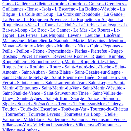
Gars -
Gattières -
Gilette -
Gorbio -
Gourdon -
Grasse -
Gréolières -
Guillaumes -
Ilonse -
Isola -
L'Escarène -
La Bollène-Vésubie -
La
Brigue -
La Colle-sur-Loup -
La Croix-sur-Roudoule -
La Gaude -
La Penne -
La Roque-en-Provence -
La Roquette-sur-Siagne -
La
Roquette-sur-Var -
La Tour -
La Trinité -
La Turbie -
Lantosque -
Le
Bar-sur-Loup -
Le Broc -
Le Cannet -
Le Mas -
Le Rouret -
Le-
Tignet -
Les Ferres -
Les Mujouls -
Levens -
Lieuche -
Lucéram -
Malaussène -
Mandelieu-la-Napoule -
Marie -
Massoins -
Menton -
Mouans-Sartoux -
Mougins -
Moulinet -
Nice -
Opio -
Pégomas -
Peille -
Peillon -
Péone -
Peymeinade -
Pierlas -
Pierrefeu -
Puget-
Rostang -
Puget-Théniers -
Revest-les-Roches -
Rigaud -
Rimplas -
Roquebillière -
Roquebrune-Cap-Martin -
Roquefort-les-Pins -
Roquestéron -
Roubion -
Roure -
Saint-André-de-la-Roche -
Saint-
Antonin -
Saint-Auban -
Saint-Blaise -
Saint-Cézaire-sur-Siagne -
Saint-Dalmas-le-Selvage -
Saint-Étienne-de-Tinée -
Saint-Jean-Cap-
Ferrat -
Saint-Jeannet -
Saint-Laurent-du-Var -
Saint-Léger -
Saint-
Martin-d'Entraunes -
Saint-Martin-du-Var -
Saint-Martin-Vésubie -
Saint-Paul-de-Vence -
Saint-Sauveur-sur-Tinée -
Saint-Vallier-de-
Thiey -
Sainte-Agnès -
Sallagriffon -
Saorge -
Sauze -
Séranon -
Sigale -
Sospel -
Spéracèdes -
Tende -
Théoule-sur-Mer -
Thiéry -
Toudon -
Touët-de-l'Escarène -
Touët-sur-Var -
Tourette-du-Château
-
Tournefort -
Tourrette-Levens -
Tourrettes-sur-Loup -
Utelle -
Valbonne -
Valdeblore -
Valderoure -
Vallauris -
Venanson -
Vence -
Villars-sur-Var -
Villefranche-sur-Mer -
Villeneuve-d'Entraunes -
Villeneuve-Loubet -