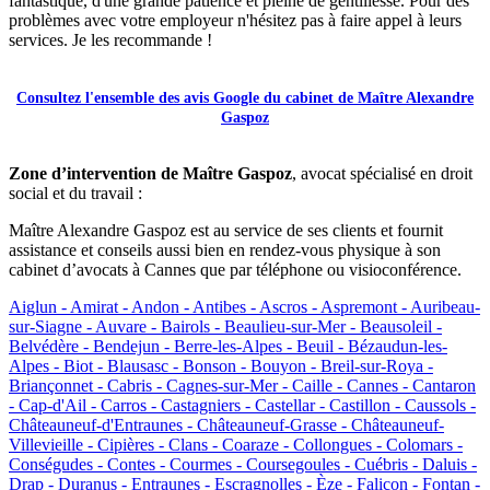
fantastique, d'une grande patience et pleine de gentillesse. Pour des
problèmes avec votre employeur n'hésitez pas à faire appel à leurs
services. Je les recommande !
Consultez l'ensemble des avis Google du cabinet de Maître Alexandre
Gaspoz
Zone d’intervention de Maître Gaspoz
, avocat spécialisé en droit
social et du travail :
Maître Alexandre Gaspoz est au service de ses clients et fournit
assistance et conseils aussi bien en rendez-vous physique à son
cabinet d’avocats à Cannes que par téléphone ou visioconférence.
Aiglun -
Amirat -
Andon -
Antibes -
Ascros -
Aspremont -
Auribeau-
sur-Siagne -
Auvare -
Bairols -
Beaulieu-sur-Mer -
Beausoleil -
Belvédère -
Bendejun -
Berre-les-Alpes -
Beuil -
Bézaudun-les-
Alpes -
Biot -
Blausasc -
Bonson -
Bouyon -
Breil-sur-Roya -
Briançonnet -
Cabris -
Cagnes-sur-Mer -
Caille -
Cannes -
Cantaron
-
Cap-d'Ail -
Carros -
Castagniers -
Castellar -
Castillon -
Caussols -
Châteauneuf-d'Entraunes -
Châteauneuf-Grasse -
Châteauneuf-
Villevieille -
Cipières -
Clans -
Coaraze -
Collongues -
Colomars -
Conségudes -
Contes -
Courmes -
Coursegoules -
Cuébris -
Daluis -
Drap -
Duranus -
Entraunes -
Escragnolles -
Èze -
Falicon -
Fontan -