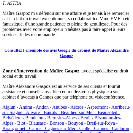
T. ASTRA
Maître Gaspoz m'a défendu sur une affaire et je tenais à le remercier
car il a fait un travail exceptionnel, sa collaboratrice Mme EME a été
fantastique, d'une grande patience et pleine de gentillesse. Pour des
problèmes avec votre employeur n'hésitez pas à faire appel à leurs
services. Je les recommande !
Consultez l'ensemble des avis Google du cabinet de Maître Alexandre
Gaspoz
Zone d’intervention de Maître Gaspoz
, avocat spécialisé en droit
social et du travail :
Maître Alexandre Gaspoz est au service de ses clients et fournit
assistance et conseils aussi bien en rendez-vous physique à son
cabinet d’avocats à Cannes que par téléphone ou visioconférence.
Aiglun -
Amirat -
Andon -
Antibes -
Ascros -
Aspremont -
Auribeau-
sur-Siagne -
Auvare -
Bairols -
Beaulieu-sur-Mer -
Beausoleil -
Belvédère -
Bendejun -
Berre-les-Alpes -
Beuil -
Bézaudun-les-
Alpes -
Biot -
Blausasc -
Bonson -
Bouyon -
Breil-sur-Roya -
Briançonnet -
Cabris -
Cagnes-sur-Mer -
Caille -
Cannes -
Cantaron