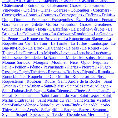
-
Cap-d'Ail -
Carros -
Castagniers -
Castellar -
Castillon -
Caussols -
Châteauneuf-d'Entraunes -
Châteauneuf-Grasse -
Châteauneuf-
Villevieille -
Cipières -
Clans -
Coaraze -
Collongues -
Colomars -
Conségudes -
Contes -
Courmes -
Coursegoules -
Cuébris -
Daluis -
Drap -
Duranus -
Entraunes -
Escragnolles -
Èze -
Falicon -
Fontan -
Gars -
Gattières -
Gilette -
Gorbio -
Gourdon -
Grasse -
Gréolières -
Guillaumes -
Ilonse -
Isola -
L'Escarène -
La Bollène-Vésubie -
La
Brigue -
La Colle-sur-Loup -
La Croix-sur-Roudoule -
La Gaude -
La Penne -
La Roque-en-Provence -
La Roquette-sur-Siagne -
La
Roquette-sur-Var -
La Tour -
La Trinité -
La Turbie -
Lantosque -
Le
Bar-sur-Loup -
Le Broc -
Le Cannet -
Le Mas -
Le Rouret -
Le-
Tignet -
Les Ferres -
Les Mujouls -
Levens -
Lieuche -
Lucéram -
Malaussène -
Mandelieu-la-Napoule -
Marie -
Massoins -
Menton -
Mouans-Sartoux -
Mougins -
Moulinet -
Nice -
Opio -
Pégomas -
Peille -
Peillon -
Péone -
Peymeinade -
Pierlas -
Pierrefeu -
Puget-
Rostang -
Puget-Théniers -
Revest-les-Roches -
Rigaud -
Rimplas -
Roquebillière -
Roquebrune-Cap-Martin -
Roquefort-les-Pins -
Roquestéron -
Roubion -
Roure -
Saint-André-de-la-Roche -
Saint-
Antonin -
Saint-Auban -
Saint-Blaise -
Saint-Cézaire-sur-Siagne -
Saint-Dalmas-le-Selvage -
Saint-Étienne-de-Tinée -
Saint-Jean-Cap-
Ferrat -
Saint-Jeannet -
Saint-Laurent-du-Var -
Saint-Léger -
Saint-
Martin-d'Entraunes -
Saint-Martin-du-Var -
Saint-Martin-Vésubie -
Saint-Paul-de-Vence -
Saint-Sauveur-sur-Tinée -
Saint-Vallier-de-
Thiey -
Sainte-Agnès -
Sallagriffon -
Saorge -
Sauze -
Séranon -
Sigale -
Sospel -
Spéracèdes -
Tende -
Théoule-sur-Mer -
Thiéry -