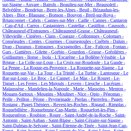
sur-Siagne -
Auvare -
Bairols -
Beaulieu-sur-Mer -
Beausoleil -
Belvédère -
Bendejun -
Berre-les-Alpes -
Beuil -
Bézaudun-les-
Alpes -
Biot -
Blausasc -
Bonson -
Bouyon -
Breil-sur-Roya -
Briançonnet -
Cabris -
Cagnes-sur-Mer -
Caille -
Cannes -
Cantaron
-
Cap-d'Ail -
Carros -
Castagniers -
Castellar -
Castillon -
Caussols -
Châteauneuf-d'Entraunes -
Châteauneuf-Grasse -
Châteauneuf-
Villevieille -
Cipières -
Clans -
Coaraze -
Collongues -
Colomars -
Conségudes -
Contes -
Courmes -
Coursegoules -
Cuébris -
Daluis -
Drap -
Duranus -
Entraunes -
Escragnolles -
Èze -
Falicon -
Fontan -
Gars -
Gattières -
Gilette -
Gorbio -
Gourdon -
Grasse -
Gréolières -
Guillaumes -
Ilonse -
Isola -
L'Escarène -
La Bollène-Vésubie -
La
Brigue -
La Colle-sur-Loup -
La Croix-sur-Roudoule -
La Gaude -
La Penne -
La Roque-en-Provence -
La Roquette-sur-Siagne -
La
Roquette-sur-Var -
La Tour -
La Trinité -
La Turbie -
Lantosque -
Le
Bar-sur-Loup -
Le Broc -
Le Cannet -
Le Mas -
Le Rouret -
Le-
Tignet -
Les Ferres -
Les Mujouls -
Levens -
Lieuche -
Lucéram -
Malaussène -
Mandelieu-la-Napoule -
Marie -
Massoins -
Menton -
Mouans-Sartoux -
Mougins -
Moulinet -
Nice -
Opio -
Pégomas -
Peille -
Peillon -
Péone -
Peymeinade -
Pierlas -
Pierrefeu -
Puget-
Rostang -
Puget-Théniers -
Revest-les-Roches -
Rigaud -
Rimplas -
Roquebillière -
Roquebrune-Cap-Martin -
Roquefort-les-Pins -
Roquestéron -
Roubion -
Roure -
Saint-André-de-la-Roche -
Saint-
Antonin -
Saint-Auban -
Saint-Blaise -
Saint-Cézaire-sur-Siagne -
Saint-Dalmas-le-Selvage -
Saint-Étienne-de-Tinée -
Saint-Jean-Cap-
Ferrat -
Saint-Jeannet -
Saint-Laurent-du-Var -
Saint-Léger -
Saint-