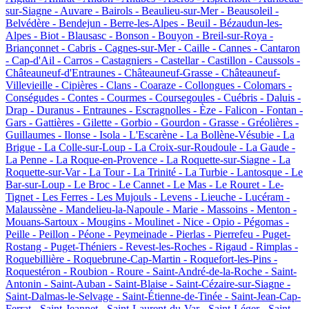
sur-Siagne -
Auvare -
Bairols -
Beaulieu-sur-Mer -
Beausoleil -
Belvédère -
Bendejun -
Berre-les-Alpes -
Beuil -
Bézaudun-les-
Alpes -
Biot -
Blausasc -
Bonson -
Bouyon -
Breil-sur-Roya -
Briançonnet -
Cabris -
Cagnes-sur-Mer -
Caille -
Cannes -
Cantaron
-
Cap-d'Ail -
Carros -
Castagniers -
Castellar -
Castillon -
Caussols -
Châteauneuf-d'Entraunes -
Châteauneuf-Grasse -
Châteauneuf-
Villevieille -
Cipières -
Clans -
Coaraze -
Collongues -
Colomars -
Conségudes -
Contes -
Courmes -
Coursegoules -
Cuébris -
Daluis -
Drap -
Duranus -
Entraunes -
Escragnolles -
Èze -
Falicon -
Fontan -
Gars -
Gattières -
Gilette -
Gorbio -
Gourdon -
Grasse -
Gréolières -
Guillaumes -
Ilonse -
Isola -
L'Escarène -
La Bollène-Vésubie -
La
Brigue -
La Colle-sur-Loup -
La Croix-sur-Roudoule -
La Gaude -
La Penne -
La Roque-en-Provence -
La Roquette-sur-Siagne -
La
Roquette-sur-Var -
La Tour -
La Trinité -
La Turbie -
Lantosque -
Le
Bar-sur-Loup -
Le Broc -
Le Cannet -
Le Mas -
Le Rouret -
Le-
Tignet -
Les Ferres -
Les Mujouls -
Levens -
Lieuche -
Lucéram -
Malaussène -
Mandelieu-la-Napoule -
Marie -
Massoins -
Menton -
Mouans-Sartoux -
Mougins -
Moulinet -
Nice -
Opio -
Pégomas -
Peille -
Peillon -
Péone -
Peymeinade -
Pierlas -
Pierrefeu -
Puget-
Rostang -
Puget-Théniers -
Revest-les-Roches -
Rigaud -
Rimplas -
Roquebillière -
Roquebrune-Cap-Martin -
Roquefort-les-Pins -
Roquestéron -
Roubion -
Roure -
Saint-André-de-la-Roche -
Saint-
Antonin -
Saint-Auban -
Saint-Blaise -
Saint-Cézaire-sur-Siagne -
Saint-Dalmas-le-Selvage -
Saint-Étienne-de-Tinée -
Saint-Jean-Cap-
Ferrat -
Saint-Jeannet -
Saint-Laurent-du-Var -
Saint-Léger -
Saint-