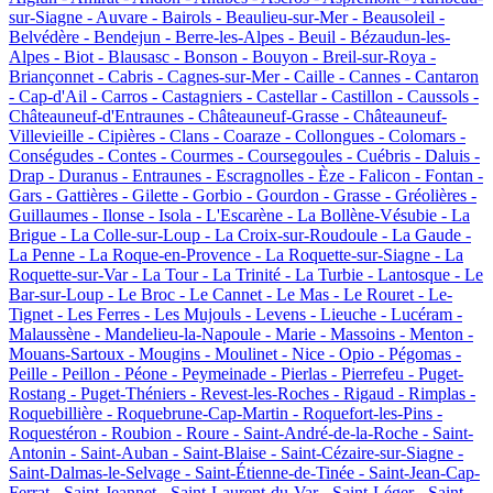
sur-Siagne -
Auvare -
Bairols -
Beaulieu-sur-Mer -
Beausoleil -
Belvédère -
Bendejun -
Berre-les-Alpes -
Beuil -
Bézaudun-les-
Alpes -
Biot -
Blausasc -
Bonson -
Bouyon -
Breil-sur-Roya -
Briançonnet -
Cabris -
Cagnes-sur-Mer -
Caille -
Cannes -
Cantaron
-
Cap-d'Ail -
Carros -
Castagniers -
Castellar -
Castillon -
Caussols -
Châteauneuf-d'Entraunes -
Châteauneuf-Grasse -
Châteauneuf-
Villevieille -
Cipières -
Clans -
Coaraze -
Collongues -
Colomars -
Conségudes -
Contes -
Courmes -
Coursegoules -
Cuébris -
Daluis -
Drap -
Duranus -
Entraunes -
Escragnolles -
Èze -
Falicon -
Fontan -
Gars -
Gattières -
Gilette -
Gorbio -
Gourdon -
Grasse -
Gréolières -
Guillaumes -
Ilonse -
Isola -
L'Escarène -
La Bollène-Vésubie -
La
Brigue -
La Colle-sur-Loup -
La Croix-sur-Roudoule -
La Gaude -
La Penne -
La Roque-en-Provence -
La Roquette-sur-Siagne -
La
Roquette-sur-Var -
La Tour -
La Trinité -
La Turbie -
Lantosque -
Le
Bar-sur-Loup -
Le Broc -
Le Cannet -
Le Mas -
Le Rouret -
Le-
Tignet -
Les Ferres -
Les Mujouls -
Levens -
Lieuche -
Lucéram -
Malaussène -
Mandelieu-la-Napoule -
Marie -
Massoins -
Menton -
Mouans-Sartoux -
Mougins -
Moulinet -
Nice -
Opio -
Pégomas -
Peille -
Peillon -
Péone -
Peymeinade -
Pierlas -
Pierrefeu -
Puget-
Rostang -
Puget-Théniers -
Revest-les-Roches -
Rigaud -
Rimplas -
Roquebillière -
Roquebrune-Cap-Martin -
Roquefort-les-Pins -
Roquestéron -
Roubion -
Roure -
Saint-André-de-la-Roche -
Saint-
Antonin -
Saint-Auban -
Saint-Blaise -
Saint-Cézaire-sur-Siagne -
Saint-Dalmas-le-Selvage -
Saint-Étienne-de-Tinée -
Saint-Jean-Cap-
Ferrat -
Saint-Jeannet -
Saint-Laurent-du-Var -
Saint-Léger -
Saint-