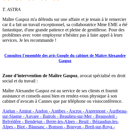
T. ASTRA
Maître Gaspoz m'a défendu sur une affaire et je tenais à le remercier
car il a fait un travail exceptionnel, sa collaboratrice Mme EME a été
fantastique, d'une grande patience et pleine de gentillesse. Pour des
problèmes avec votre employeur n'hésitez pas à faire appel à leurs
services. Je les recommande !
Consultez l'ensemble des avis Google du cabinet de Maître Alexandre
Gaspoz
Zone d’intervention de Maître Gaspoz
, avocat spécialisé en droit
social et du travail :
Maître Alexandre Gaspoz est au service de ses clients et fournit
assistance et conseils aussi bien en rendez-vous physique à son
cabinet d’avocats à Cannes que par téléphone ou visioconférence.
Aiglun -
Amirat -
Andon -
Antibes -
Ascros -
Aspremont -
Auribeau-
sur-Siagne -
Auvare -
Bairols -
Beaulieu-sur-Mer -
Beausoleil -
Belvédère -
Bendejun -
Berre-les-Alpes -
Beuil -
Bézaudun-les-
Alpes -
Biot -
Blausasc -
Bonson -
Bouyon -
Breil-sur-Roya -