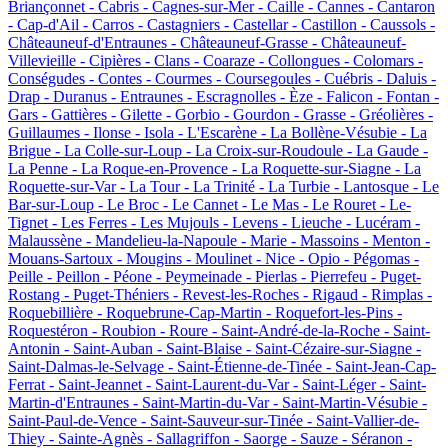
Briançonnet -
Cabris -
Cagnes-sur-Mer -
Caille -
Cannes -
Cantaron
-
Cap-d'Ail -
Carros -
Castagniers -
Castellar -
Castillon -
Caussols -
Châteauneuf-d'Entraunes -
Châteauneuf-Grasse -
Châteauneuf-
Villevieille -
Cipières -
Clans -
Coaraze -
Collongues -
Colomars -
Conségudes -
Contes -
Courmes -
Coursegoules -
Cuébris -
Daluis -
Drap -
Duranus -
Entraunes -
Escragnolles -
Èze -
Falicon -
Fontan -
Gars -
Gattières -
Gilette -
Gorbio -
Gourdon -
Grasse -
Gréolières -
Guillaumes -
Ilonse -
Isola -
L'Escarène -
La Bollène-Vésubie -
La
Brigue -
La Colle-sur-Loup -
La Croix-sur-Roudoule -
La Gaude -
La Penne -
La Roque-en-Provence -
La Roquette-sur-Siagne -
La
Roquette-sur-Var -
La Tour -
La Trinité -
La Turbie -
Lantosque -
Le
Bar-sur-Loup -
Le Broc -
Le Cannet -
Le Mas -
Le Rouret -
Le-
Tignet -
Les Ferres -
Les Mujouls -
Levens -
Lieuche -
Lucéram -
Malaussène -
Mandelieu-la-Napoule -
Marie -
Massoins -
Menton -
Mouans-Sartoux -
Mougins -
Moulinet -
Nice -
Opio -
Pégomas -
Peille -
Peillon -
Péone -
Peymeinade -
Pierlas -
Pierrefeu -
Puget-
Rostang -
Puget-Théniers -
Revest-les-Roches -
Rigaud -
Rimplas -
Roquebillière -
Roquebrune-Cap-Martin -
Roquefort-les-Pins -
Roquestéron -
Roubion -
Roure -
Saint-André-de-la-Roche -
Saint-
Antonin -
Saint-Auban -
Saint-Blaise -
Saint-Cézaire-sur-Siagne -
Saint-Dalmas-le-Selvage -
Saint-Étienne-de-Tinée -
Saint-Jean-Cap-
Ferrat -
Saint-Jeannet -
Saint-Laurent-du-Var -
Saint-Léger -
Saint-
Martin-d'Entraunes -
Saint-Martin-du-Var -
Saint-Martin-Vésubie -
Saint-Paul-de-Vence -
Saint-Sauveur-sur-Tinée -
Saint-Vallier-de-
Thiey -
Sainte-Agnès -
Sallagriffon -
Saorge -
Sauze -
Séranon -