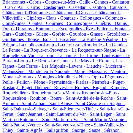
Briançonnet -
Cabris -
Cagnes-sur-Mer -
Caille -
Cannes -
Cantaron
-
Cap-d'Ail -
Carros -
Castagniers -
Castellar -
Castillon -
Caussols -
Châteauneuf-d'Entraunes -
Châteauneuf-Grasse -
Châteauneuf-
Villevieille -
Cipières -
Clans -
Coaraze -
Collongues -
Colomars -
Conségudes -
Contes -
Courmes -
Coursegoules -
Cuébris -
Daluis -
Drap -
Duranus -
Entraunes -
Escragnolles -
Èze -
Falicon -
Fontan -
Gars -
Gattières -
Gilette -
Gorbio -
Gourdon -
Grasse -
Gréolières -
Guillaumes -
Ilonse -
Isola -
L'Escarène -
La Bollène-Vésubie -
La
Brigue -
La Colle-sur-Loup -
La Croix-sur-Roudoule -
La Gaude -
La Penne -
La Roque-en-Provence -
La Roquette-sur-Siagne -
La
Roquette-sur-Var -
La Tour -
La Trinité -
La Turbie -
Lantosque -
Le
Bar-sur-Loup -
Le Broc -
Le Cannet -
Le Mas -
Le Rouret -
Le-
Tignet -
Les Ferres -
Les Mujouls -
Levens -
Lieuche -
Lucéram -
Malaussène -
Mandelieu-la-Napoule -
Marie -
Massoins -
Menton -
Mouans-Sartoux -
Mougins -
Moulinet -
Nice -
Opio -
Pégomas -
Peille -
Peillon -
Péone -
Peymeinade -
Pierlas -
Pierrefeu -
Puget-
Rostang -
Puget-Théniers -
Revest-les-Roches -
Rigaud -
Rimplas -
Roquebillière -
Roquebrune-Cap-Martin -
Roquefort-les-Pins -
Roquestéron -
Roubion -
Roure -
Saint-André-de-la-Roche -
Saint-
Antonin -
Saint-Auban -
Saint-Blaise -
Saint-Cézaire-sur-Siagne -
Saint-Dalmas-le-Selvage -
Saint-Étienne-de-Tinée -
Saint-Jean-Cap-
Ferrat -
Saint-Jeannet -
Saint-Laurent-du-Var -
Saint-Léger -
Saint-
Martin-d'Entraunes -
Saint-Martin-du-Var -
Saint-Martin-Vésubie -
Saint-Paul-de-Vence -
Saint-Sauveur-sur-Tinée -
Saint-Vallier-de-
Thiey -
Sainte-Agnès -
Sallagriffon -
Saorge -
Sauze -
Séranon -