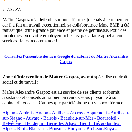
T. ASTRA
Maître Gaspoz m'a défendu sur une affaire et je tenais à le remercier
car il a fait un travail exceptionnel, sa collaboratrice Mme EME a été
fantastique, d'une grande patience et pleine de gentillesse. Pour des
problèmes avec votre employeur n'hésitez pas à faire appel à leurs
services. Je les recommande !
Consultez l'ensemble des avis Google du cabinet de Maître Alexandre
Gaspoz
Zone d’intervention de Maître Gaspoz
, avocat spécialisé en droit
social et du travail :
Maître Alexandre Gaspoz est au service de ses clients et fournit
assistance et conseils aussi bien en rendez-vous physique à son
cabinet d’avocats à Cannes que par téléphone ou visioconférence.
Aiglun -
Amirat -
Andon -
Antibes -
Ascros -
Aspremont -
Auribeau-
sur-Siagne -
Auvare -
Bairols -
Beaulieu-sur-Mer -
Beausoleil -
Belvédère -
Bendejun -
Berre-les-Alpes -
Beuil -
Bézaudun-les-
Alpes -
Biot -
Blausasc -
Bonson -
Bouyon -
Breil-sur-Roya -