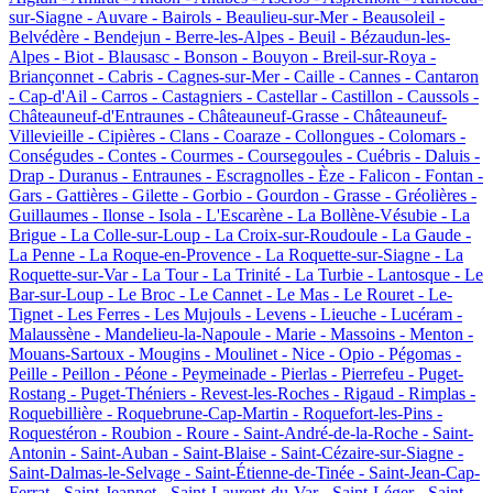
sur-Siagne -
Auvare -
Bairols -
Beaulieu-sur-Mer -
Beausoleil -
Belvédère -
Bendejun -
Berre-les-Alpes -
Beuil -
Bézaudun-les-
Alpes -
Biot -
Blausasc -
Bonson -
Bouyon -
Breil-sur-Roya -
Briançonnet -
Cabris -
Cagnes-sur-Mer -
Caille -
Cannes -
Cantaron
-
Cap-d'Ail -
Carros -
Castagniers -
Castellar -
Castillon -
Caussols -
Châteauneuf-d'Entraunes -
Châteauneuf-Grasse -
Châteauneuf-
Villevieille -
Cipières -
Clans -
Coaraze -
Collongues -
Colomars -
Conségudes -
Contes -
Courmes -
Coursegoules -
Cuébris -
Daluis -
Drap -
Duranus -
Entraunes -
Escragnolles -
Èze -
Falicon -
Fontan -
Gars -
Gattières -
Gilette -
Gorbio -
Gourdon -
Grasse -
Gréolières -
Guillaumes -
Ilonse -
Isola -
L'Escarène -
La Bollène-Vésubie -
La
Brigue -
La Colle-sur-Loup -
La Croix-sur-Roudoule -
La Gaude -
La Penne -
La Roque-en-Provence -
La Roquette-sur-Siagne -
La
Roquette-sur-Var -
La Tour -
La Trinité -
La Turbie -
Lantosque -
Le
Bar-sur-Loup -
Le Broc -
Le Cannet -
Le Mas -
Le Rouret -
Le-
Tignet -
Les Ferres -
Les Mujouls -
Levens -
Lieuche -
Lucéram -
Malaussène -
Mandelieu-la-Napoule -
Marie -
Massoins -
Menton -
Mouans-Sartoux -
Mougins -
Moulinet -
Nice -
Opio -
Pégomas -
Peille -
Peillon -
Péone -
Peymeinade -
Pierlas -
Pierrefeu -
Puget-
Rostang -
Puget-Théniers -
Revest-les-Roches -
Rigaud -
Rimplas -
Roquebillière -
Roquebrune-Cap-Martin -
Roquefort-les-Pins -
Roquestéron -
Roubion -
Roure -
Saint-André-de-la-Roche -
Saint-
Antonin -
Saint-Auban -
Saint-Blaise -
Saint-Cézaire-sur-Siagne -
Saint-Dalmas-le-Selvage -
Saint-Étienne-de-Tinée -
Saint-Jean-Cap-
Ferrat -
Saint-Jeannet -
Saint-Laurent-du-Var -
Saint-Léger -
Saint-