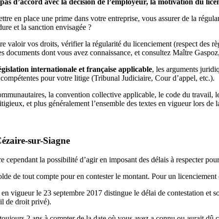
es pas d’accord avec la décision de l’employeur, la motivation du li
ttre en place une prime dans votre entreprise, vous assurer de la régular
édure et la sanction envisagée ?
 valoir vos droits, vérifier la régularité du licenciement (respect des rè
des documents dont vous avez connaissance, et consultez Maître Gaspoz, 
lation internationale et française applicable
, les arguments juridi
ompétentes pour votre litige (Tribunal Judiciaire, Cour d’appel, etc.).
communautaires, la convention collective applicable, le code du travail, 
itigieux, et plus généralement l’ensemble des textes en vigueur lors de l
Cézaire-sur-Siagne
dre cependant la possibilité d’agir en imposant des délais à respecter pour 
olde de tout compte pour en contester le montant. Pour un licenciement
 en vigueur le 23 septembre 2017 distingue le délai de contestation et so
l de droit privé).
 toujours 2 ans à compter de la date où vous avez a connu ou aurait dû co