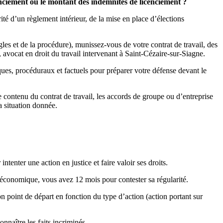
cenciement ou le montant des indemnités de licenciement ?
ité d’un règlement intérieur, de la mise en place d’élections
gles et de la procédure), munissez-vous de votre contrat de travail, des
avocat en droit du travail intervenant à Saint-Cézaire-sur-Siagne.
ques, procéduraux et factuels pour préparer votre défense devant le
le contenu du contrat de travail, les accords de groupe ou d’entreprise
a situation donnée.
intenter une action en justice et faire valoir ses droits.
 économique, vous avez 12 mois pour contester sa régularité.
n point de départ en fonction du type d’action (action portant sur
nnaître les faits incriminés.