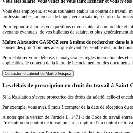
Vous êtes salarié, vous venez de vous faire licencier et vous n’êt
Vous êtes employeur, et vous souhaitez établir un contrat de travail, me
professionnelles, ou en cas de litige avec un salarié, sécuriser la proc
Pour répondre à toutes vos questions et vous aider à comprendre et faire
avenants éventuels, de vos bulletins de salaire, et plus généralement 
Maître Alexandre GASPOZ sera à même de rechercher dans la légis
conseil des prud’hommes ainsi que devant l’ensemble des juridictions c
Pour élaborer votre défense, il analysera les règles internationales et 
applicables, le contenu de la lettre de licenciement ou des documents l
Contacter le cabinet de Maître Gaspoz
Les délais de prescription en droit du travail à Saint-
Si la législation s’avère protectrice des droits du salarié, celle-ci enca
Par exemple, vous avez 6 mois à compter de la date de réception du s
A noter que la version de l’article L. 1471-1 du Code du travail entrée
l’exécution du contrat de travail ou sur la rupture d’un contrat de travai
Les actions portant sur l’exécution du contrat de travail se prescrivent