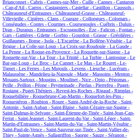
Briançonnet -
Cabris -
Cagnes-sur-Mer -
Caille -
Cannes -
Cantaron
-
Cap-d'Ail -
Carros -
Castagniers -
Castellar -
Castillon -
Caussols -
Châteauneuf-d'Entraunes -
Châteauneuf-Grasse -
Châteauneuf-
Villevieille -
Cipières -
Clans -
Coaraze -
Collongues -
Colomars -
Conségudes -
Contes -
Courmes -
Coursegoules -
Cuébris -
Daluis -
Drap -
Duranus -
Entraunes -
Escragnolles -
Èze -
Falicon -
Fontan -
Gars -
Gattières -
Gilette -
Gorbio -
Gourdon -
Grasse -
Gréolières -
Guillaumes -
Ilonse -
Isola -
L'Escarène -
La Bollène-Vésubie -
La
Brigue -
La Colle-sur-Loup -
La Croix-sur-Roudoule -
La Gaude -
La Penne -
La Roque-en-Provence -
La Roquette-sur-Siagne -
La
Roquette-sur-Var -
La Tour -
La Trinité -
La Turbie -
Lantosque -
Le
Bar-sur-Loup -
Le Broc -
Le Cannet -
Le Mas -
Le Rouret -
Le-
Tignet -
Les Ferres -
Les Mujouls -
Levens -
Lieuche -
Lucéram -
Malaussène -
Mandelieu-la-Napoule -
Marie -
Massoins -
Menton -
Mouans-Sartoux -
Mougins -
Moulinet -
Nice -
Opio -
Pégomas -
Peille -
Peillon -
Péone -
Peymeinade -
Pierlas -
Pierrefeu -
Puget-
Rostang -
Puget-Théniers -
Revest-les-Roches -
Rigaud -
Rimplas -
Roquebillière -
Roquebrune-Cap-Martin -
Roquefort-les-Pins -
Roquestéron -
Roubion -
Roure -
Saint-André-de-la-Roche -
Saint-
Antonin -
Saint-Auban -
Saint-Blaise -
Saint-Cézaire-sur-Siagne -
Saint-Dalmas-le-Selvage -
Saint-Étienne-de-Tinée -
Saint-Jean-Cap-
Ferrat -
Saint-Jeannet -
Saint-Laurent-du-Var -
Saint-Léger -
Saint-
Martin-d'Entraunes -
Saint-Martin-du-Var -
Saint-Martin-Vésubie -
Saint-Paul-de-Vence -
Saint-Sauveur-sur-Tinée -
Saint-Vallier-de-
Thiey -
Sainte-Agnès -
Sallagriffon -
Saorge -
Sauze -
Séranon -