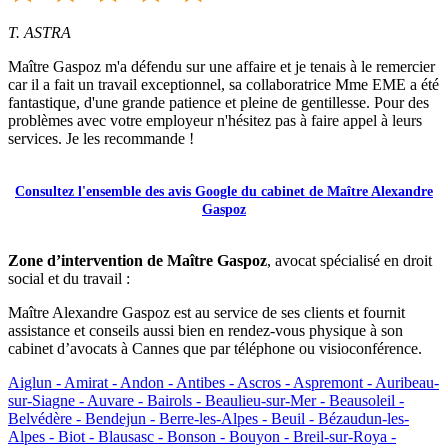
T. ASTRA
Maître Gaspoz m'a défendu sur une affaire et je tenais à le remercier
car il a fait un travail exceptionnel, sa collaboratrice Mme EME a été
fantastique, d'une grande patience et pleine de gentillesse. Pour des
problèmes avec votre employeur n'hésitez pas à faire appel à leurs
services. Je les recommande !
Consultez l'ensemble des avis Google du cabinet de Maître Alexandre
Gaspoz
Zone d’intervention de Maître Gaspoz
, avocat spécialisé en droit
social et du travail :
Maître Alexandre Gaspoz est au service de ses clients et fournit
assistance et conseils aussi bien en rendez-vous physique à son
cabinet d’avocats à Cannes que par téléphone ou visioconférence.
Aiglun -
Amirat -
Andon -
Antibes -
Ascros -
Aspremont -
Auribeau-
sur-Siagne -
Auvare -
Bairols -
Beaulieu-sur-Mer -
Beausoleil -
Belvédère -
Bendejun -
Berre-les-Alpes -
Beuil -
Bézaudun-les-
Alpes -
Biot -
Blausasc -
Bonson -
Bouyon -
Breil-sur-Roya -